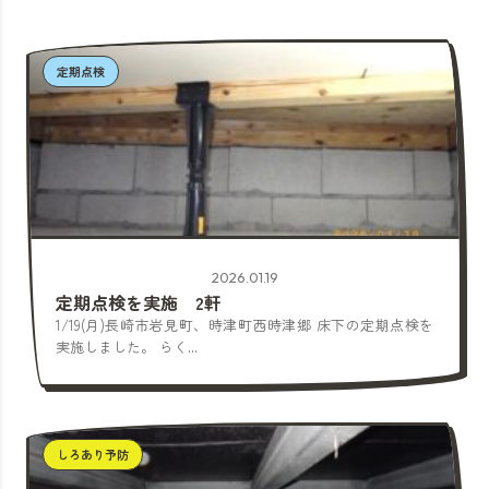
定期点検
2026.01.19
定期点検を実施 2軒
1/19(月)長崎市岩見町、時津町西時津郷 床下の定期点検を
実施しました。 らく...
しろあり予防