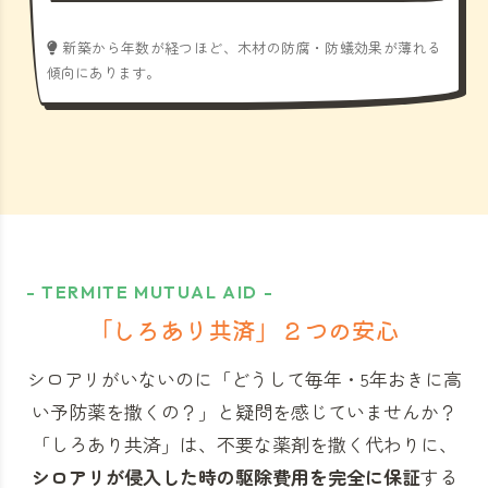
新築から年数が経つほど、木材の防腐・防蟻効果が薄れる
傾向にあります。
- TERMITE MUTUAL AID -
「しろあり共済」
２つの安心
シロアリがいないのに「どうして毎年・5年おきに高
い予防薬を撒くの？」と
疑問を感じていませんか？
「しろあり共済」
は、不要な薬剤を撒く代わりに、
シロアリが侵入した時の駆除費用を完全に保証
する