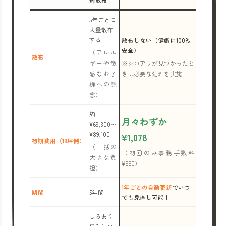
剤散布」
5年ごとに
大量散布
する
散布しない（健康に100%
安全）
（アレル
散布
ギーや敏
※シロアリが見つかったと
感なお子
きは必要な処理を実施
様への懸
念）
約
月々わずか
¥69,300〜
¥89,100
¥1,078
初期費用（18坪例）
（一括の
（初回のみ事務手数料
大きな負
¥550）
担）
1年ごとの自動更新
でいつ
期間
5年間
でも見直し可能！
しろあり