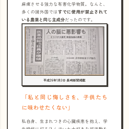
麻痺させる強力な有害化学物質。なんと、
多くの諸外国では
すでに使用が禁止されて
いる農薬と同じ主成分
だったのです。
平成26年1月3日 長崎新聞掲載
「私と同じ悔しさを、子供たち
に味わせたくない」
私自身、生まれつきの心臓疾患を抱え、学
生時代に打ち込んでいた大好きな部活動を