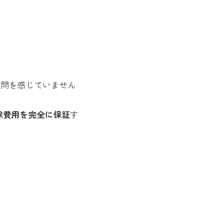
疑問を感じていません
除費用を完全に保証
す