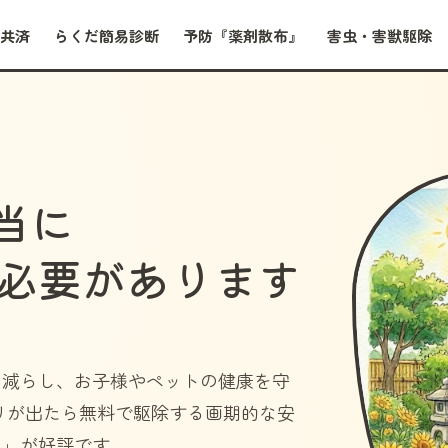
共済
らくだ簡易診断
予防『薬剤散布』
害虫・害獣駆除
当に
必要があります
を減らし、お子様やペットの健康を守
リが出たら無料で駆除する画期的な安
）」
が好評です。