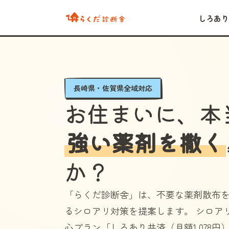
しろあり
長崎県・佐賀県全域対応
お住まいに、本
強い薬剤を撒く
か？
「らくだ診断舎」
は、不要な薬剤散布
るシロアリ対策を提案します。 シロア
心プラン
「しろあり共済（月額1,078円