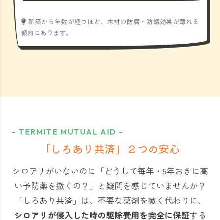
新築から年数が経つほど、木材の防腐・防蟻効果が薄れる
傾向にあります。
- TERMITE MUTUAL AID -
「しろあり共済」
２つの安心
シロアリがいないのに「どうして毎年・5年おきに高
い予防薬を撒くの？」と
疑問を感じていませんか？
「しろあり共済」
は、不要な薬剤を撒く代わりに、
シロアリが侵入した時の駆除費用を完全に保証
する