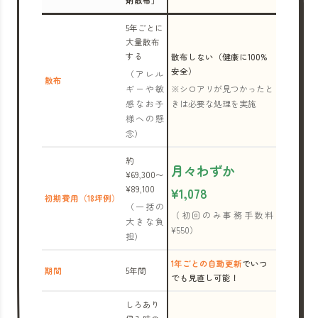
剤散布」
5年ごとに
大量散布
する
散布しない（健康に100%
安全）
（アレル
散布
ギーや敏
※シロアリが見つかったと
感なお子
きは必要な処理を実施
様への懸
念）
約
月々わずか
¥69,300〜
¥89,100
¥1,078
初期費用（18坪例）
（一括の
（初回のみ事務手数料
大きな負
¥550）
担）
1年ごとの自動更新
でいつ
期間
5年間
でも見直し可能！
しろあり