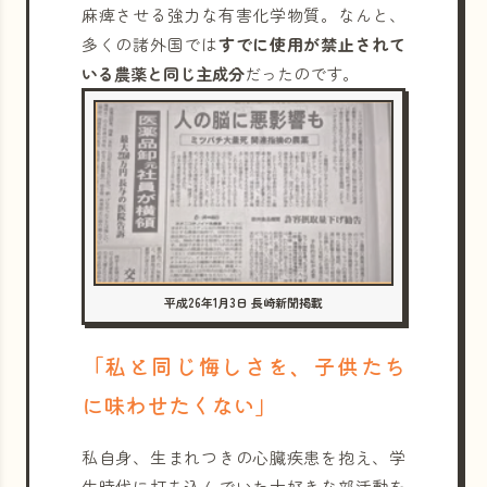
麻痺させる強力な有害化学物質。なんと、
多くの諸外国では
すでに使用が禁止されて
いる農薬と同じ主成分
だったのです。
平成26年1月3日 長崎新聞掲載
「私と同じ悔しさを、子供たち
に味わせたくない」
私自身、生まれつきの心臓疾患を抱え、学
生時代に打ち込んでいた大好きな部活動を