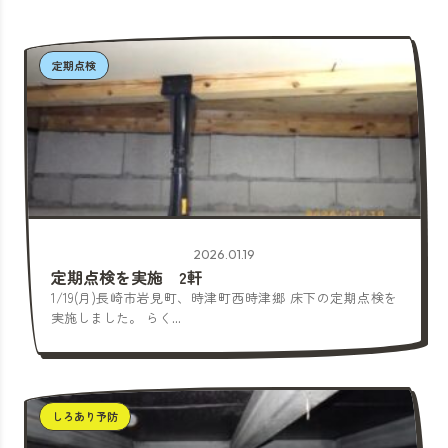
定期点検
2026.01.19
定期点検を実施 2軒
1/19(月)長崎市岩見町、時津町西時津郷 床下の定期点検を
実施しました。 らく...
しろあり予防