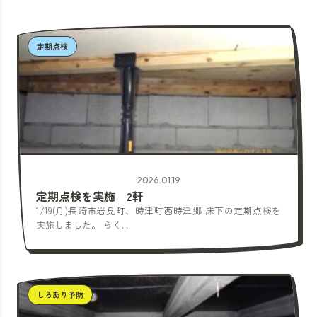
定期点検
2026.01.19
定期点検を実施 2軒
1/19(月)長崎市岩見町、時津町西時津郷 床下の定期点検を
実施しました。 らく...
しろあり予防