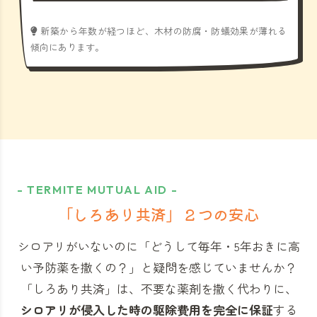
新築から年数が経つほど、木材の防腐・防蟻効果が薄れる
傾向にあります。
- TERMITE MUTUAL AID -
「しろあり共済」
２つの安心
シロアリがいないのに「どうして毎年・5年おきに高
い予防薬を撒くの？」と
疑問を感じていませんか？
「しろあり共済」
は、不要な薬剤を撒く代わりに、
シロアリが侵入した時の駆除費用を完全に保証
する