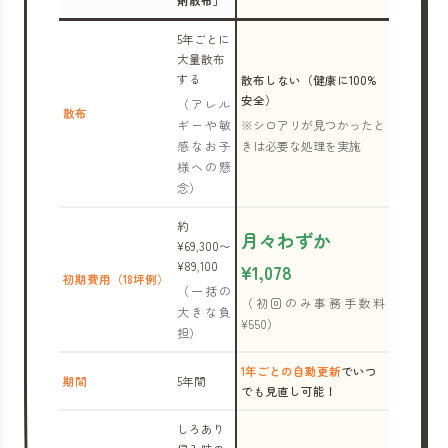
剤散布」
5年ごとに
大量散布
する
散布しない（健康に100%
安全）
（アレル
散布
ギーや敏
※シロアリが見つかったと
感なお子
きは必要な処理を実施
様への懸
念）
約
月々わずか
¥69,300〜
¥89,100
¥1,078
初期費用（18坪例）
（一括の
（初回のみ事務手数料
大きな負
¥550）
担）
1年ごとの自動更新
でいつ
期間
5年間
でも見直し可能！
しろあり