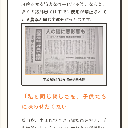
麻痺させる強力な有害化学物質。なんと、
多くの諸外国では
すでに使用が禁止されて
いる農薬と同じ主成分
だったのです。
平成26年1月3日 長崎新聞掲載
「私と同じ悔しさを、子供たち
に味わせたくない」
私自身、生まれつきの心臓疾患を抱え、学
生時代に打ち込んでいた大好きな部活動を