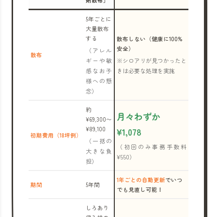
剤散布」
5年ごとに
大量散布
する
散布しない（健康に100%
安全）
（アレル
散布
ギーや敏
※シロアリが見つかったと
感なお子
きは必要な処理を実施
様への懸
念）
約
月々わずか
¥69,300〜
¥89,100
¥1,078
初期費用（18坪例）
（一括の
（初回のみ事務手数料
大きな負
¥550）
担）
1年ごとの自動更新
でいつ
期間
5年間
でも見直し可能！
しろあり