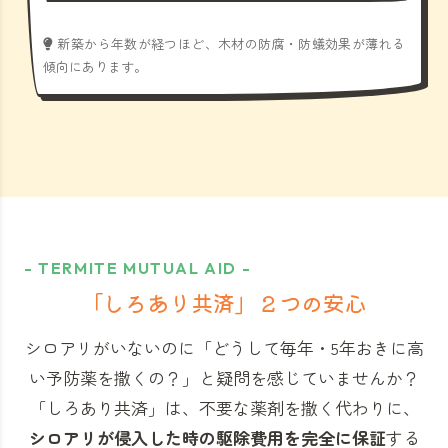
新築から年数が経つほど、木材の防腐・防蟻効果が薄れる
傾向にあります。
- TERMITE MUTUAL AID -
「しろあり共済」
２つの安心
シロアリがいないのに「どうして毎年・5年おきに高
い予防薬を撒くの？」と
疑問を感じていませんか？
「しろあり共済」
は、不要な薬剤を撒く代わりに、
シロアリが侵入した時の駆除費用を完全に保証
する