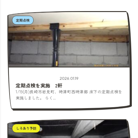
定期点検
2026.01.19
定期点検を実施 2軒
1/19(月)長崎市岩見町、時津町西時津郷 床下の定期点検を
実施しました。 らく...
しろあり予防