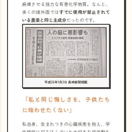
麻痺させる強力な有害化学物質。なんと、
多くの諸外国では
すでに使用が禁止されて
いる農薬と同じ主成分
だったのです。
平成26年1月3日 長崎新聞掲載
「私と同じ悔しさを、子供たち
に味わせたくない」
私自身、生まれつきの心臓疾患を抱え、学
生時代に打ち込んでいた大好きな部活動を