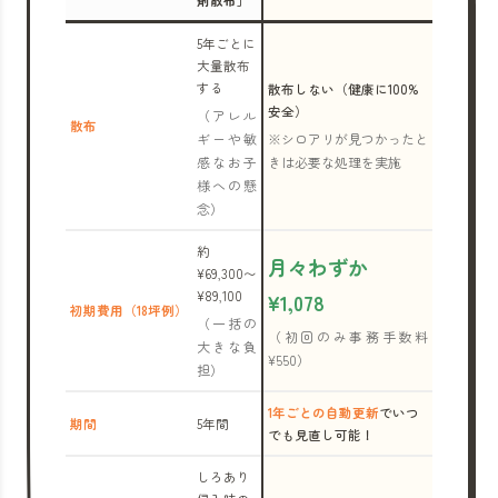
剤散布」
5年ごとに
大量散布
する
散布しない（健康に100%
安全）
（アレル
散布
ギーや敏
※シロアリが見つかったと
感なお子
きは必要な処理を実施
様への懸
念）
約
月々わずか
¥69,300〜
¥89,100
¥1,078
初期費用（18坪例）
（一括の
（初回のみ事務手数料
大きな負
¥550）
担）
1年ごとの自動更新
でいつ
期間
5年間
でも見直し可能！
しろあり