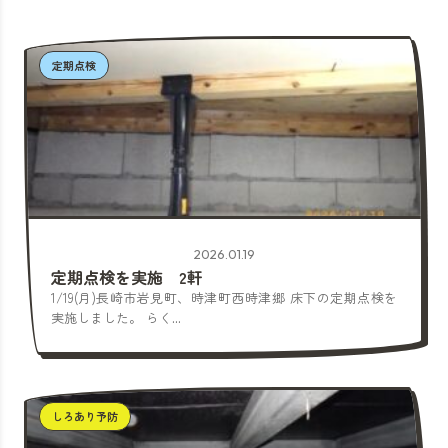
定期点検
2026.01.19
定期点検を実施 2軒
1/19(月)長崎市岩見町、時津町西時津郷 床下の定期点検を
実施しました。 らく...
しろあり予防