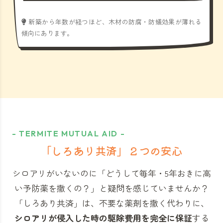
新築から年数が経つほど、木材の防腐・防蟻効果が薄れる
傾向にあります。
- TERMITE MUTUAL AID -
「しろあり共済」
２つの安心
シロアリがいないのに「どうして毎年・5年おきに高
い予防薬を撒くの？」と
疑問を感じていませんか？
「しろあり共済」
は、不要な薬剤を撒く代わりに、
シロアリが侵入した時の駆除費用を完全に保証
する