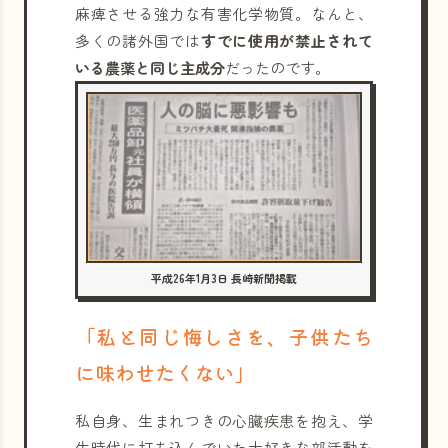
麻痺させる強力な有害化学物質。なんと、
多くの諸外国では
すでに使用が禁止されて
いる農薬と同じ主成分
だったのです。
平成26年1月3日 長崎新聞掲載
「私と同じ悔しさを、子供たち
に味わせたくない」
私自身、生まれつきの心臓疾患を抱え、学
生時代に打ち込んでいた大好きな部活動を