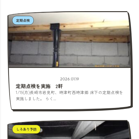
定期点検
2026.01.19
定期点検を実施 2軒
1/19(月)長崎市岩見町、時津町西時津郷 床下の定期点検を
実施しました。 らく...
しろあり予防