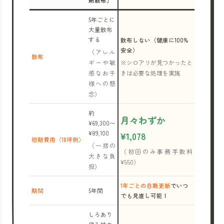
剤散布」
5年ごとに
大量散布
する
散布しない（健康に100%
安全）
（アレル
散布
ギーや敏
※シロアリが見つかったと
感なお子
きは必要な処理を実施
様への懸
念）
約
月々わずか
¥69,300〜
¥89,100
¥1,078
初期費用（18坪例）
（一括の
（初回のみ事務手数料
大きな負
¥550）
担）
1年ごとの自動更新
でいつ
期間
5年間
でも見直し可能！
しろあり