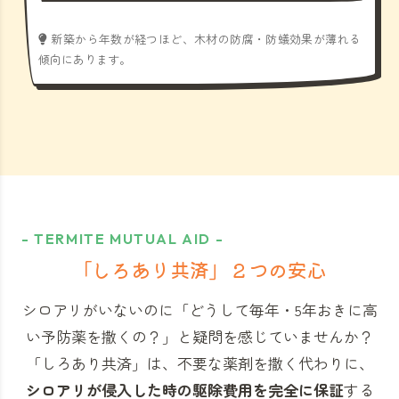
新築から年数が経つほど、木材の防腐・防蟻効果が薄れる
傾向にあります。
- TERMITE MUTUAL AID -
「しろあり共済」
２つの安心
シロアリがいないのに「どうして毎年・5年おきに高
い予防薬を撒くの？」と
疑問を感じていませんか？
「しろあり共済」
は、不要な薬剤を撒く代わりに、
シロアリが侵入した時の駆除費用を完全に保証
する