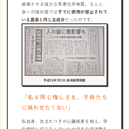
麻痺させる強力な有害化学物質。なんと、
多くの諸外国では
すでに使用が禁止されて
いる農薬と同じ主成分
だったのです。
平成26年1月3日 長崎新聞掲載
「私と同じ悔しさを、子供たち
に味わせたくない」
私自身、生まれつきの心臓疾患を抱え、学
生時代に打ち込んでいた大好きな部活動を