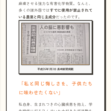
麻痺させる強力な有害化学物質。なんと、
多くの諸外国では
すでに使用が禁止されて
いる農薬と同じ主成分
だったのです。
平成26年1月3日 長崎新聞掲載
「私と同じ悔しさを、子供たち
に味わせたくない」
私自身、生まれつきの心臓疾患を抱え、学
生時代に打ち込んでいた大好きな部活動を