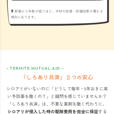
新築から年数が経つほど、木材の防腐・防蟻効果が薄れる
傾向にあります。
- TERMITE MUTUAL AID -
「しろあり共済」
２つの安心
シロアリがいないのに「どうして毎年・5年おきに高
い予防薬を撒くの？」と
疑問を感じていませんか？
「しろあり共済」
は、不要な薬剤を撒く代わりに、
シロアリが侵入した時の駆除費用を完全に保証
する