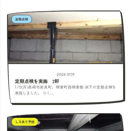
定期点検
2026.01.19
定期点検を実施 2軒
1/19(月)長崎市岩見町、時津町西時津郷 床下の定期点検を
実施しました。 らく...
しろあり予防