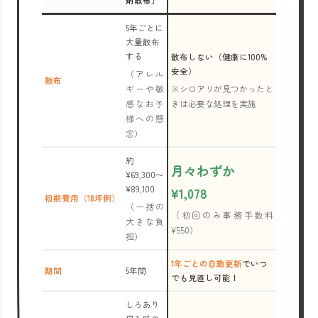
剤散布」
5年ごとに
大量散布
する
散布しない（健康に100%
安全）
（アレル
散布
ギーや敏
※シロアリが見つかったと
感なお子
きは必要な処理を実施
様への懸
念）
約
月々わずか
¥69,300〜
¥89,100
¥1,078
初期費用（18坪例）
（一括の
（初回のみ事務手数料
大きな負
¥550）
担）
1年ごとの自動更新
でいつ
期間
5年間
でも見直し可能！
しろあり