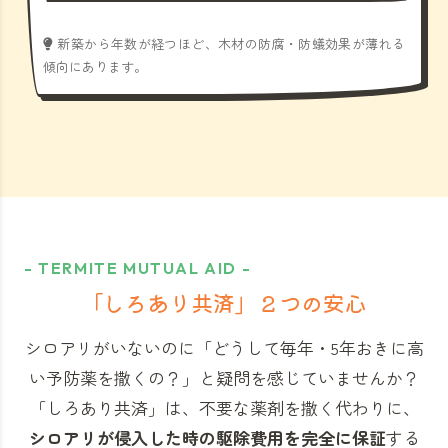
新築から年数が経つほど、木材の防腐・防蟻効果が薄れる
傾向にあります。
- TERMITE MUTUAL AID -
「しろあり共済」
２つの安心
シロアリがいないのに「どうして毎年・5年おきに高
い予防薬を撒くの？」と
疑問を感じていませんか？
「しろあり共済」
は、不要な薬剤を撒く代わりに、
シロアリが侵入した時の駆除費用を完全に保証
する