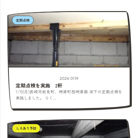
定期点検
2026.01.19
定期点検を実施 2軒
1/19(月)長崎市岩見町、時津町西時津郷 床下の定期点検を
実施しました。 らく...
しろあり予防