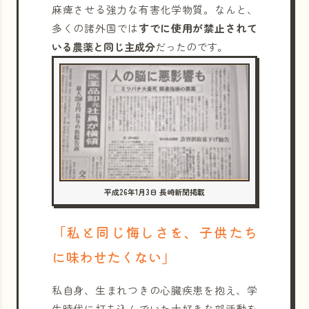
麻痺させる強力な有害化学物質。なんと、
多くの諸外国では
すでに使用が禁止されて
いる農薬と同じ主成分
だったのです。
平成26年1月3日 長崎新聞掲載
「私と同じ悔しさを、子供たち
に味わせたくない」
私自身、生まれつきの心臓疾患を抱え、学
生時代に打ち込んでいた大好きな部活動を