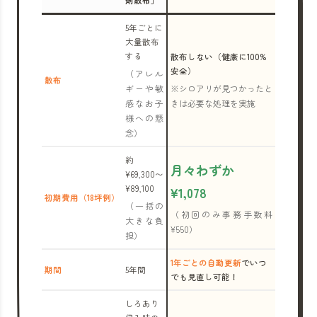
剤散布」
5年ごとに
大量散布
する
散布しない（健康に100%
安全）
（アレル
散布
ギーや敏
※シロアリが見つかったと
感なお子
きは必要な処理を実施
様への懸
念）
約
月々わずか
¥69,300〜
¥89,100
¥1,078
初期費用（18坪例）
（一括の
（初回のみ事務手数料
大きな負
¥550）
担）
1年ごとの自動更新
でいつ
期間
5年間
でも見直し可能！
しろあり