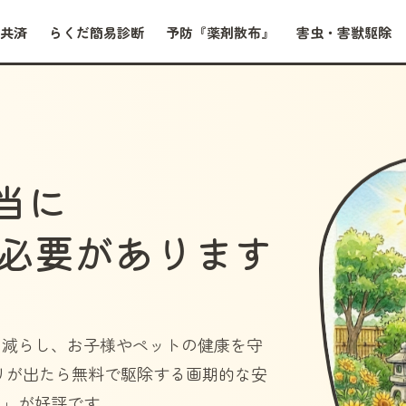
共済
らくだ簡易診断
予防『薬剤散布』
害虫・害獣駆除
当に
必要があります
を減らし、お子様やペットの健康を守
リが出たら無料で駆除する画期的な安
）」
が好評です。