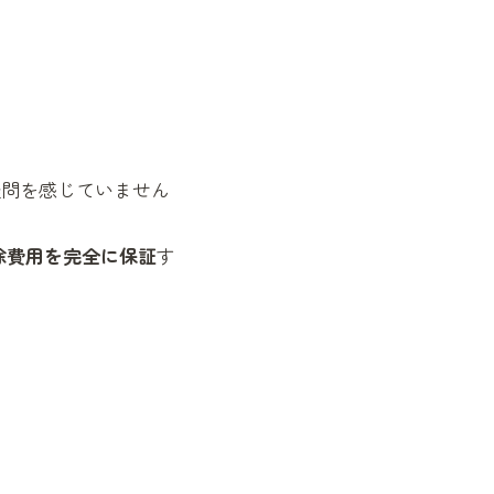
疑問を感じていません
除費用を完全に保証
す