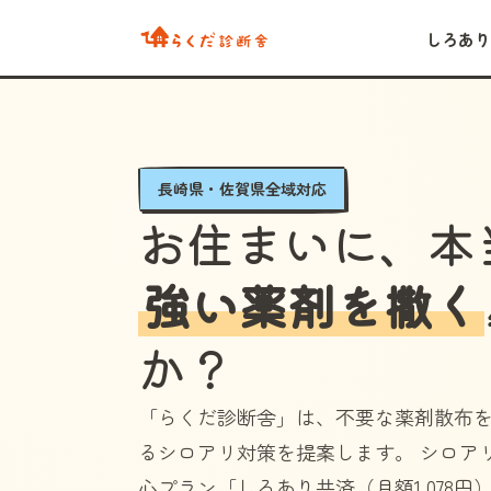
しろあり
長崎県・佐賀県全域対応
お住まいに、本
強い薬剤を撒く
か？
「らくだ診断舎」
は、不要な薬剤散布
るシロアリ対策を提案します。 シロア
心プラン
「しろあり共済（月額1,078円