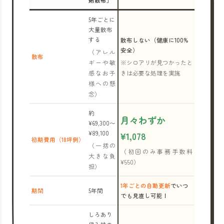
剤散布」
5年ごとに
大量散布
する
散布しない（健康に100%
安全）
（アレル
散布
ギーや敏
※シロアリが見つかったと
感なお子
きは必要な処理を実施
様への懸
念）
約
月々わずか
¥69,300〜
¥89,100
¥1,078
初期費用（18坪例）
（一括の
（初回のみ事務手数料
大きな負
¥550）
担）
1年ごとの自動更新
でいつ
期間
5年間
でも見直し可能！
しろあり