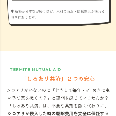
新築から年数が経つほど、木材の防腐・防蟻効果が薄れる
傾向にあります。
- TERMITE MUTUAL AID -
「しろあり共済」
２つの安心
シロアリがいないのに「どうして毎年・5年おきに高
い予防薬を撒くの？」と
疑問を感じていませんか？
「しろあり共済」
は、不要な薬剤を撒く代わりに、
シロアリが侵入した時の駆除費用を完全に保証
する