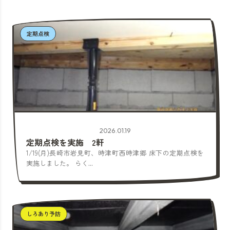
定期点検
2026.01.19
定期点検を実施 2軒
1/19(月)長崎市岩見町、時津町西時津郷 床下の定期点検を
実施しました。 らく...
しろあり予防