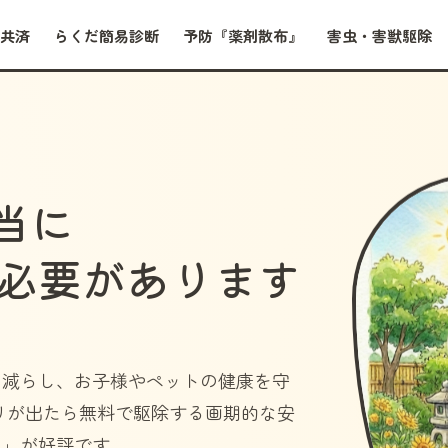
共済
らくだ簡易診断
予防『薬剤散布』
害虫・害獣駆除
当に
必要があります
を減らし、お子様やペットの健康を守
リが出たら無料で駆除する画期的な安
）」
が好評です。