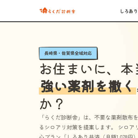
しろあり
長崎県・佐賀県全域対応
お住まいに、本
強い薬剤を撒く
か？
「らくだ診断舎」
は、不要な薬剤散布
るシロアリ対策を提案します。 シロア
心プラン
「しろあり共済（月額1,078円