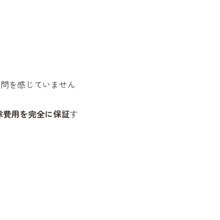
疑問を感じていません
除費用を完全に保証
す