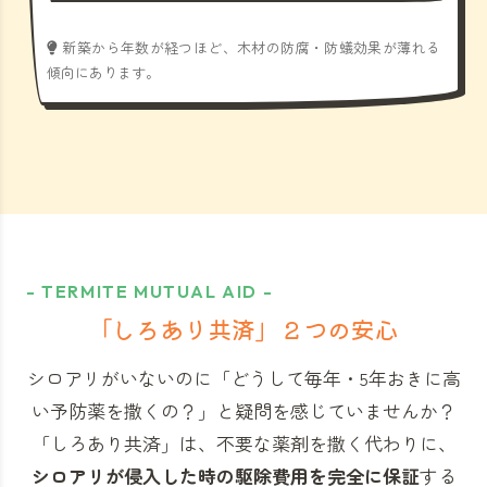
新築から年数が経つほど、木材の防腐・防蟻効果が薄れる
傾向にあります。
- TERMITE MUTUAL AID -
「しろあり共済」
２つの安心
シロアリがいないのに「どうして毎年・5年おきに高
い予防薬を撒くの？」と
疑問を感じていませんか？
「しろあり共済」
は、不要な薬剤を撒く代わりに、
シロアリが侵入した時の駆除費用を完全に保証
する