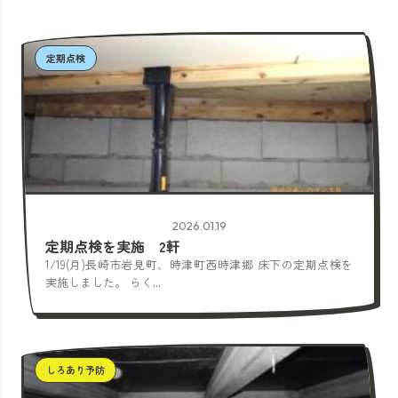
定期点検
2026.01.19
定期点検を実施 2軒
1/19(月)長崎市岩見町、時津町西時津郷 床下の定期点検を
実施しました。 らく...
しろあり予防