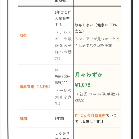
剤散布」
5年ごとに
大量散布
する
散布しない（健康に100%
安全）
（アレル
散布
ギーや敏
※シロアリが見つかったと
感なお子
きは必要な処理を実施
様への懸
念）
約
月々わずか
¥69,300〜
¥89,100
¥1,078
初期費用（18坪例）
（一括の
（初回のみ事務手数料
大きな負
¥550）
担）
1年ごとの自動更新
でいつ
期間
5年間
でも見直し可能！
しろあり