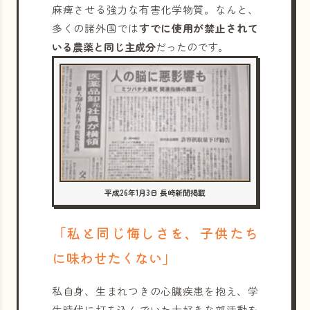
麻痺させる強力な有害化学物質。なんと、
多くの諸外国では
すでに使用が禁止されて
いる農薬と同じ主成分
だったのです。
平成26年1月3日 長崎新聞掲載
「私と同じ悔しさを、子供たち
に味わせたくない」
私自身、生まれつきの心臓疾患を抱え、学
生時代に打ち込んでいた大好きな部活動を