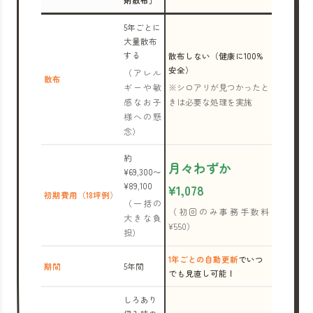
剤散布」
5年ごとに
大量散布
する
散布しない（健康に100%
安全）
（アレル
散布
ギーや敏
※シロアリが見つかったと
感なお子
きは必要な処理を実施
様への懸
念）
約
月々わずか
¥69,300〜
¥89,100
¥1,078
初期費用（18坪例）
（一括の
（初回のみ事務手数料
大きな負
¥550）
担）
1年ごとの自動更新
でいつ
期間
5年間
でも見直し可能！
しろあり