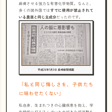
麻痺させる強力な有害化学物質。なんと、
多くの諸外国では
すでに使用が禁止されて
いる農薬と同じ主成分
だったのです。
平成26年1月3日 長崎新聞掲載
「私と同じ悔しさを、子供たち
に味わせたくない」
私自身、生まれつきの心臓疾患を抱え、学
生時代に打ち込んでいた大好きな部活動を