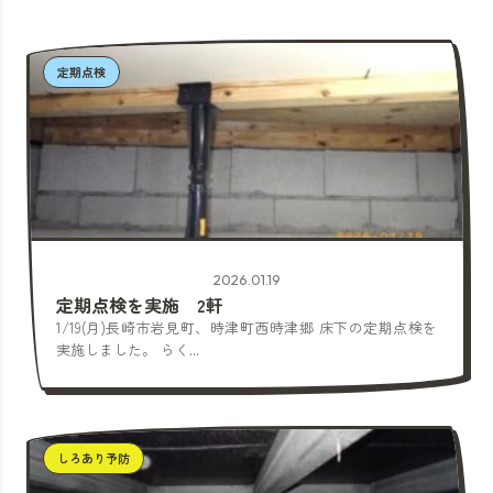
定期点検
2026.01.19
定期点検を実施 2軒
1/19(月)長崎市岩見町、時津町西時津郷 床下の定期点検を
実施しました。 らく...
しろあり予防