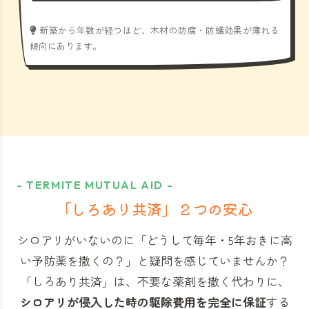
新築から年数が経つほど、木材の防腐・防蟻効果が薄れる
傾向にあります。
- TERMITE MUTUAL AID -
「しろあり共済」
２つの安心
シロアリがいないのに「どうして毎年・5年おきに高
い予防薬を撒くの？」と
疑問を感じていませんか？
「しろあり共済」
は、不要な薬剤を撒く代わりに、
シロアリが侵入した時の駆除費用を完全に保証
する