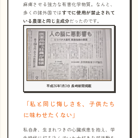
麻痺させる強力な有害化学物質。なんと、
多くの諸外国では
すでに使用が禁止されて
いる農薬と同じ主成分
だったのです。
平成26年1月3日 長崎新聞掲載
「私と同じ悔しさを、子供たち
に味わせたくない」
私自身、生まれつきの心臓疾患を抱え、学
生時代に打ち込んでいた大好きな部活動を