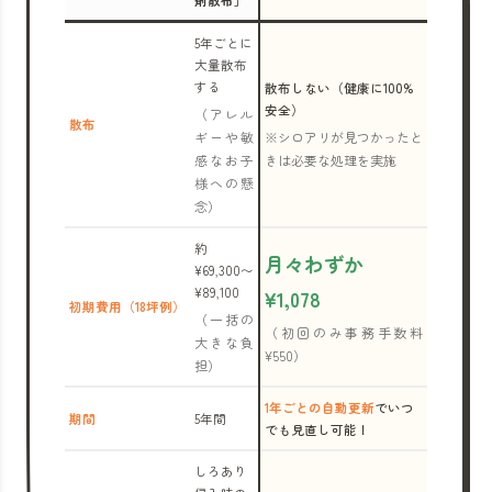
剤散布」
5年ごとに
大量散布
する
散布しない（健康に100%
安全）
（アレル
散布
ギーや敏
※シロアリが見つかったと
感なお子
きは必要な処理を実施
様への懸
念）
約
月々わずか
¥69,300〜
¥89,100
¥1,078
初期費用（18坪例）
（一括の
（初回のみ事務手数料
大きな負
¥550）
担）
1年ごとの自動更新
でいつ
期間
5年間
でも見直し可能！
しろあり