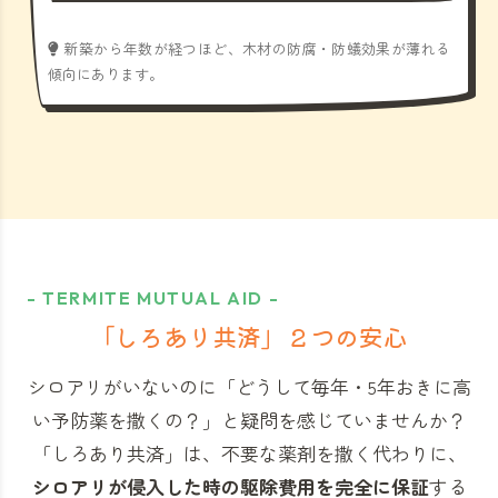
新築から年数が経つほど、木材の防腐・防蟻効果が薄れる
傾向にあります。
- TERMITE MUTUAL AID -
「しろあり共済」
２つの安心
シロアリがいないのに「どうして毎年・5年おきに高
い予防薬を撒くの？」と
疑問を感じていませんか？
「しろあり共済」
は、不要な薬剤を撒く代わりに、
シロアリが侵入した時の駆除費用を完全に保証
する