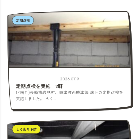
定期点検
2026.01.19
定期点検を実施 2軒
1/19(月)長崎市岩見町、時津町西時津郷 床下の定期点検を
実施しました。 らく...
しろあり予防