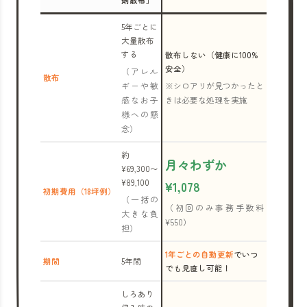
剤散布」
5年ごとに
大量散布
する
散布しない（健康に100%
安全）
（アレル
散布
ギーや敏
※シロアリが見つかったと
感なお子
きは必要な処理を実施
様への懸
念）
約
月々わずか
¥69,300〜
¥89,100
¥1,078
初期費用（18坪例）
（一括の
（初回のみ事務手数料
大きな負
¥550）
担）
1年ごとの自動更新
でいつ
期間
5年間
でも見直し可能！
しろあり