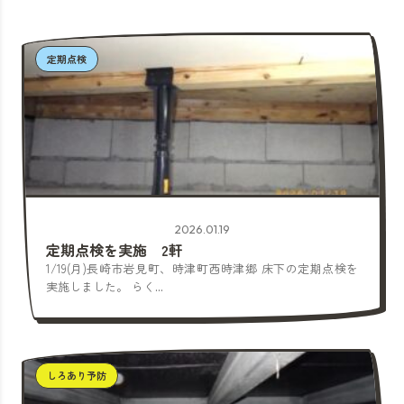
定期点検
2026.01.19
定期点検を実施 2軒
1/19(月)長崎市岩見町、時津町西時津郷 床下の定期点検を
実施しました。 らく...
しろあり予防