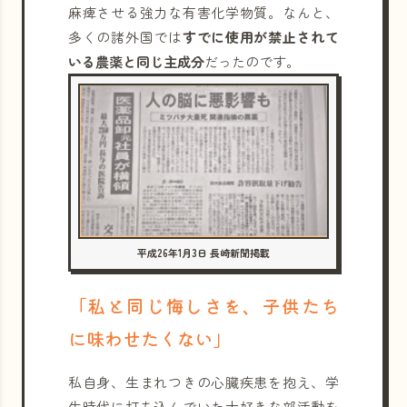
麻痺させる強力な有害化学物質。なんと、
多くの諸外国では
すでに使用が禁止されて
いる農薬と同じ主成分
だったのです。
平成26年1月3日 長崎新聞掲載
「私と同じ悔しさを、子供たち
に味わせたくない」
私自身、生まれつきの心臓疾患を抱え、学
生時代に打ち込んでいた大好きな部活動を