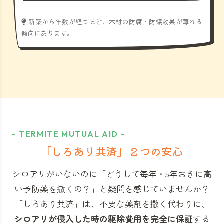
新築から年数が経つほど、木材の防腐・防蟻効果が薄れる
傾向にあります。
- TERMITE MUTUAL AID -
「しろあり共済」
２つの安心
シロアリがいないのに「どうして毎年・5年おきに高
い予防薬を撒くの？」と
疑問を感じていませんか？
「しろあり共済」
は、不要な薬剤を撒く代わりに、
シロアリが侵入した時の駆除費用を完全に保証
する