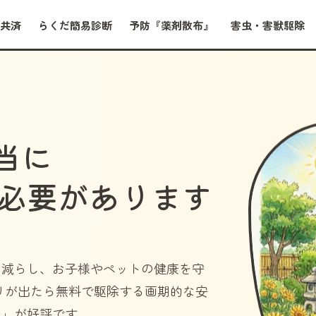
共済
らくだ簡易診断
予防『薬剤散布』
害虫・害獣駆除
当に
必要があります
を減らし、お子様やペットの健康を守
リが出たら無料で駆除する画期的な安
）」
が好評です。