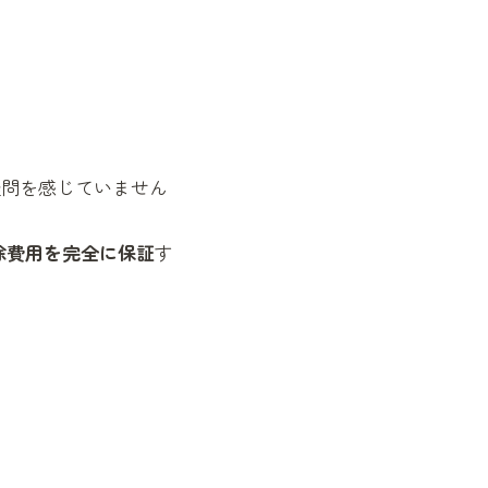
疑問を感じていません
除費用を完全に保証
す