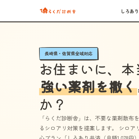
しろあり
長崎県・佐賀県全域対応
お住まいに、本
強い薬剤を撒く
か？
「らくだ診断舎」
は、不要な薬剤散布
るシロアリ対策を提案します。 シロア
心プラン
「しろあり共済（月額1,078円