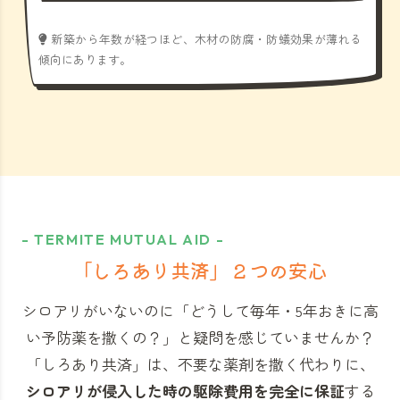
新築から年数が経つほど、木材の防腐・防蟻効果が薄れる
傾向にあります。
- TERMITE MUTUAL AID -
「しろあり共済」
２つの安心
シロアリがいないのに「どうして毎年・5年おきに高
い予防薬を撒くの？」と
疑問を感じていませんか？
「しろあり共済」
は、不要な薬剤を撒く代わりに、
シロアリが侵入した時の駆除費用を完全に保証
する