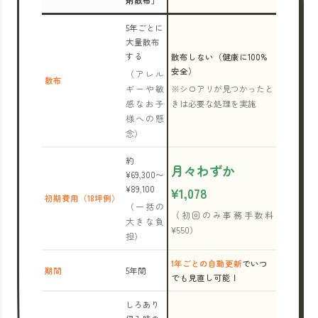
剤散布」
5年ごとに
大量散布
する
散布しない（健康に100%
安全）
（アレル
散布
ギーや敏
※シロアリが見つかったと
感なお子
きは必要な処理を実施
様への懸
念）
約
月々わずか
¥69,300〜
¥89,100
¥1,078
初期費用（18坪例）
（一括の
（初回のみ事務手数料
大きな負
¥550）
担）
1年ごとの自動更新
でいつ
期間
5年間
でも見直し可能！
しろあり