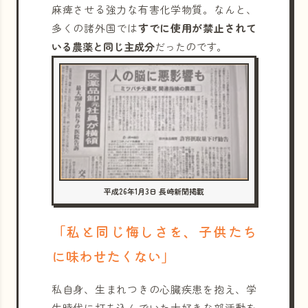
麻痺させる強力な有害化学物質。なんと、
多くの諸外国では
すでに使用が禁止されて
いる農薬と同じ主成分
だったのです。
平成26年1月3日 長崎新聞掲載
「私と同じ悔しさを、子供たち
に味わせたくない」
私自身、生まれつきの心臓疾患を抱え、学
生時代に打ち込んでいた大好きな部活動を