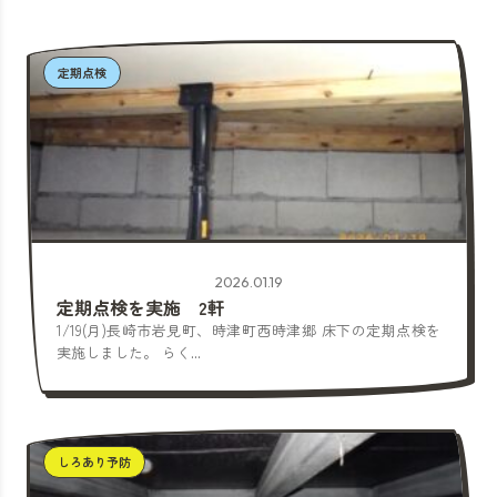
定期点検
2026.01.19
定期点検を実施 2軒
1/19(月)長崎市岩見町、時津町西時津郷 床下の定期点検を
実施しました。 らく...
しろあり予防