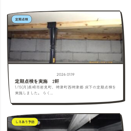
定期点検
2026.01.19
定期点検を実施 2軒
1/19(月)長崎市岩見町、時津町西時津郷 床下の定期点検を
実施しました。 らく...
しろあり予防