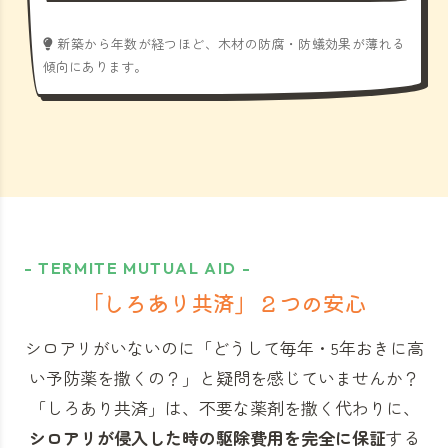
新築から年数が経つほど、木材の防腐・防蟻効果が薄れる
傾向にあります。
- TERMITE MUTUAL AID -
「しろあり共済」
２つの安心
シロアリがいないのに「どうして毎年・5年おきに高
い予防薬を撒くの？」と
疑問を感じていませんか？
「しろあり共済」
は、不要な薬剤を撒く代わりに、
シロアリが侵入した時の駆除費用を完全に保証
する