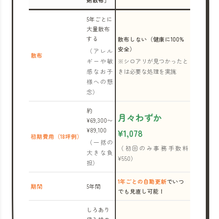
剤散布」
5年ごとに
大量散布
する
散布しない（健康に100%
安全）
（アレル
散布
ギーや敏
※シロアリが見つかったと
感なお子
きは必要な処理を実施
様への懸
念）
約
月々わずか
¥69,300〜
¥89,100
¥1,078
初期費用（18坪例）
（一括の
（初回のみ事務手数料
大きな負
¥550）
担）
1年ごとの自動更新
でいつ
期間
5年間
でも見直し可能！
しろあり