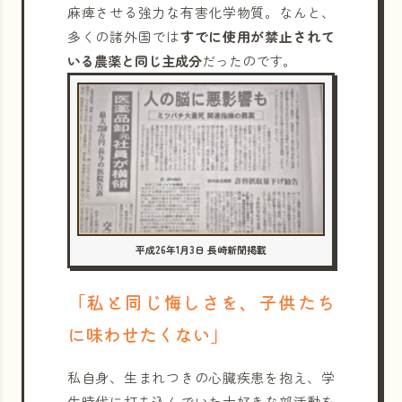
麻痺させる強力な有害化学物質。なんと、
多くの諸外国では
すでに使用が禁止されて
いる農薬と同じ主成分
だったのです。
平成26年1月3日 長崎新聞掲載
「私と同じ悔しさを、子供たち
に味わせたくない」
私自身、生まれつきの心臓疾患を抱え、学
生時代に打ち込んでいた大好きな部活動を