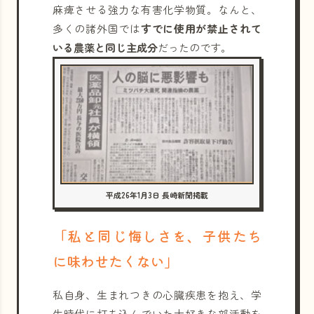
麻痺させる強力な有害化学物質。なんと、
多くの諸外国では
すでに使用が禁止されて
いる農薬と同じ主成分
だったのです。
平成26年1月3日 長崎新聞掲載
「私と同じ悔しさを、子供たち
に味わせたくない」
私自身、生まれつきの心臓疾患を抱え、学
生時代に打ち込んでいた大好きな部活動を