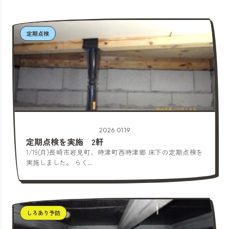
定期点検
2026.01.19
定期点検を実施 2軒
1/19(月)長崎市岩見町、時津町西時津郷 床下の定期点検を
実施しました。 らく...
しろあり予防