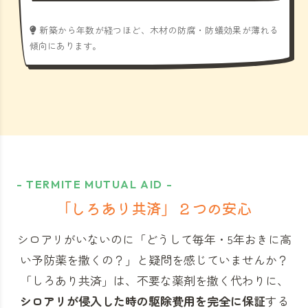
新築から年数が経つほど、木材の防腐・防蟻効果が薄れる
傾向にあります。
- TERMITE MUTUAL AID -
「しろあり共済」
２つの安心
シロアリがいないのに「どうして毎年・5年おきに高
い予防薬を撒くの？」と
疑問を感じていませんか？
「しろあり共済」
は、不要な薬剤を撒く代わりに、
シロアリが侵入した時の駆除費用を完全に保証
する