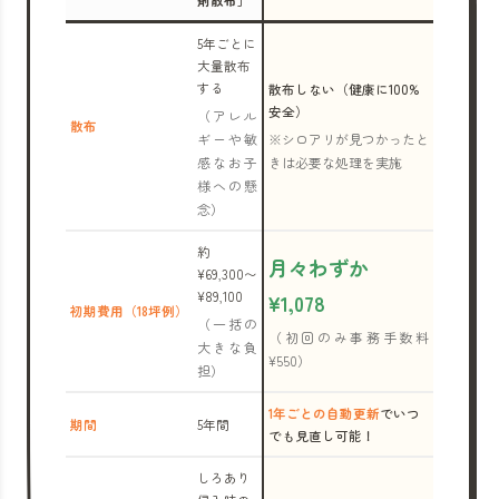
剤散布」
5年ごとに
大量散布
する
散布しない（健康に100%
安全）
（アレル
散布
ギーや敏
※シロアリが見つかったと
感なお子
きは必要な処理を実施
様への懸
念）
約
月々わずか
¥69,300〜
¥89,100
¥1,078
初期費用（18坪例）
（一括の
（初回のみ事務手数料
大きな負
¥550）
担）
1年ごとの自動更新
でいつ
期間
5年間
でも見直し可能！
しろあり