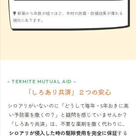
新築から年数が経つほど、木材の防腐・防蟻効果が薄れる
傾向にあります。
- TERMITE MUTUAL AID -
「しろあり共済」
２つの安心
シロアリがいないのに「どうして毎年・5年おきに高
い予防薬を撒くの？」と
疑問を感じていませんか？
「しろあり共済」
は、不要な薬剤を撒く代わりに、
シロアリが侵入した時の駆除費用を完全に保証
する