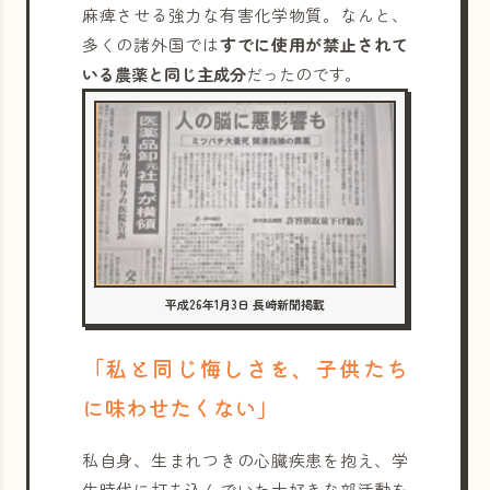
麻痺させる強力な有害化学物質。なんと、
多くの諸外国では
すでに使用が禁止されて
いる農薬と同じ主成分
だったのです。
平成26年1月3日 長崎新聞掲載
「私と同じ悔しさを、子供たち
に味わせたくない」
私自身、生まれつきの心臓疾患を抱え、学
生時代に打ち込んでいた大好きな部活動を