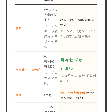
剤散布」
5年ごとに
大量散布
する
散布しない（健康に100%
安全）
（アレル
散布
ギーや敏
※シロアリが見つかったと
感なお子
きは必要な処理を実施
様への懸
念）
約
月々わずか
¥69,300〜
¥89,100
¥1,078
初期費用（18坪例）
（一括の
（初回のみ事務手数料
大きな負
¥550）
担）
1年ごとの自動更新
でいつ
期間
5年間
でも見直し可能！
しろあり