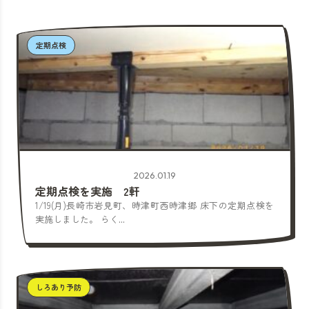
定期点検
2026.01.19
定期点検を実施 2軒
1/19(月)長崎市岩見町、時津町西時津郷 床下の定期点検を
実施しました。 らく...
しろあり予防