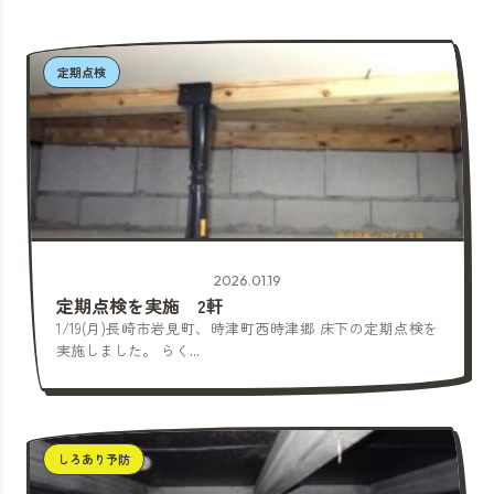
定期点検
2026.01.19
定期点検を実施 2軒
1/19(月)長崎市岩見町、時津町西時津郷 床下の定期点検を
実施しました。 らく...
しろあり予防