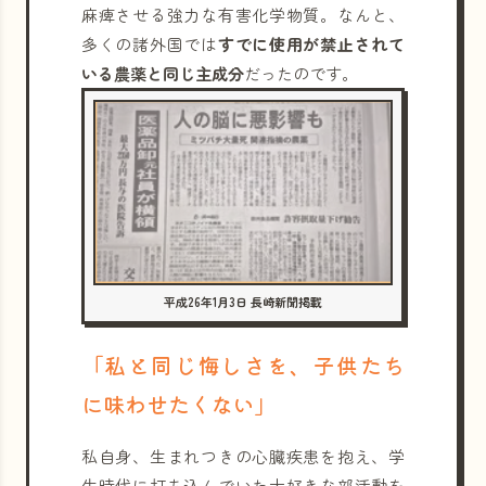
麻痺させる強力な有害化学物質。なんと、
多くの諸外国では
すでに使用が禁止されて
いる農薬と同じ主成分
だったのです。
平成26年1月3日 長崎新聞掲載
「私と同じ悔しさを、子供たち
に味わせたくない」
私自身、生まれつきの心臓疾患を抱え、学
生時代に打ち込んでいた大好きな部活動を