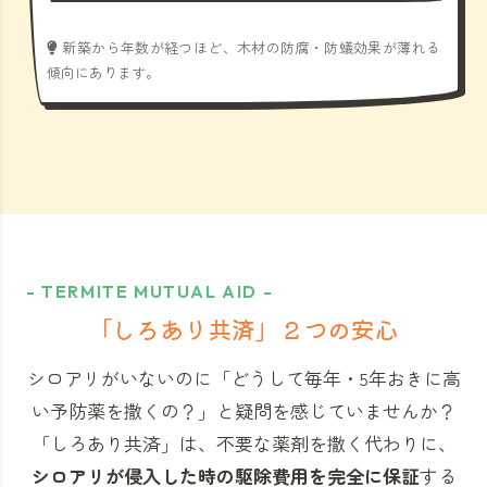
新築から年数が経つほど、木材の防腐・防蟻効果が薄れる
傾向にあります。
- TERMITE MUTUAL AID -
「しろあり共済」
２つの安心
シロアリがいないのに「どうして毎年・5年おきに高
い予防薬を撒くの？」と
疑問を感じていませんか？
「しろあり共済」
は、不要な薬剤を撒く代わりに、
シロアリが侵入した時の駆除費用を完全に保証
する