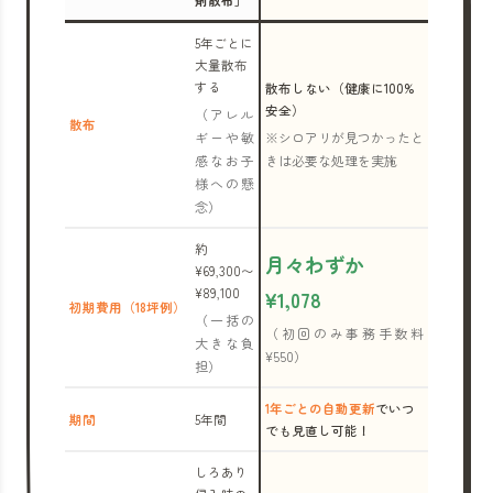
剤散布」
5年ごとに
大量散布
する
散布しない（健康に100%
安全）
（アレル
散布
ギーや敏
※シロアリが見つかったと
感なお子
きは必要な処理を実施
様への懸
念）
約
月々わずか
¥69,300〜
¥89,100
¥1,078
初期費用（18坪例）
（一括の
（初回のみ事務手数料
大きな負
¥550）
担）
1年ごとの自動更新
でいつ
期間
5年間
でも見直し可能！
しろあり