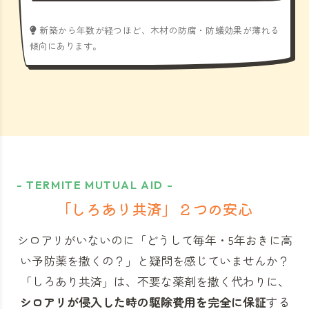
新築から年数が経つほど、木材の防腐・防蟻効果が薄れる
傾向にあります。
- TERMITE MUTUAL AID -
「しろあり共済」
２つの安心
シロアリがいないのに「どうして毎年・5年おきに高
い予防薬を撒くの？」と
疑問を感じていませんか？
「しろあり共済」
は、不要な薬剤を撒く代わりに、
シロアリが侵入した時の駆除費用を完全に保証
する