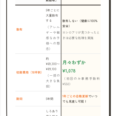
剤散布」
5年ごとに
大量散布
する
散布しない（健康に100%
安全）
（アレル
散布
ギーや敏
※シロアリが見つかったと
感なお子
きは必要な処理を実施
様への懸
念）
約
月々わずか
¥69,300〜
¥89,100
¥1,078
初期費用（18坪例）
（一括の
（初回のみ事務手数料
大きな負
¥550）
担）
1年ごとの自動更新
でいつ
期間
5年間
でも見直し可能！
しろあり