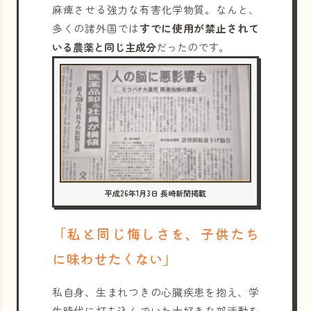
麻痺させる強力な有害化学物質。なんと、
多くの諸外国では
すでに使用が禁止されて
いる農薬と同じ主成分
だったのです。
平成26年1月3日 長崎新聞掲載
「私と同じ悔しさを、子供たち
に味わせたくない」
私自身、生まれつきの心臓疾患を抱え、学
生時代に打ち込んでいた大好きな部活動を