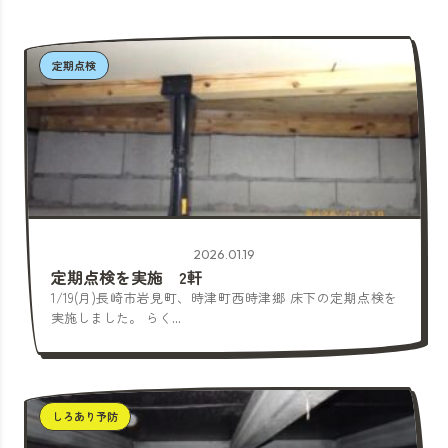
定期点検
2026.01.19
定期点検を実施 2軒
1/19(月)長崎市岩見町、時津町西時津郷 床下の定期点検を
実施しました。 らく...
しろあり予防