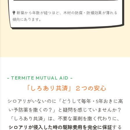
新築から年数が経つほど、木材の防腐・防蟻効果が薄れる
傾向にあります。
- TERMITE MUTUAL AID -
「しろあり共済」
２つの安心
シロアリがいないのに「どうして毎年・5年おきに高
い予防薬を撒くの？」と
疑問を感じていませんか？
「しろあり共済」
は、不要な薬剤を撒く代わりに、
シロアリが侵入した時の駆除費用を完全に保証
する