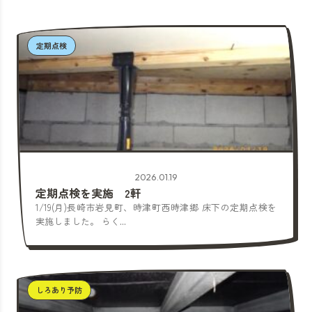
定期点検
2026.01.19
定期点検を実施 2軒
1/19(月)長崎市岩見町、時津町西時津郷 床下の定期点検を
実施しました。 らく...
しろあり予防