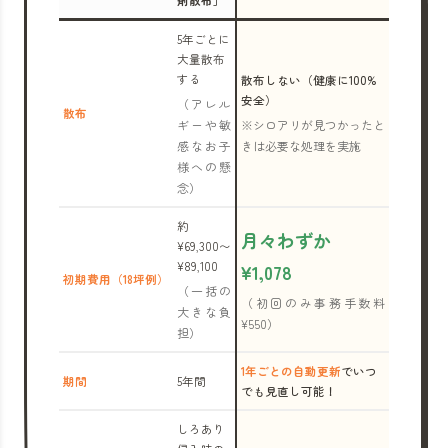
剤散布」
5年ごとに
大量散布
する
散布しない（健康に100%
安全）
（アレル
散布
ギーや敏
※シロアリが見つかったと
感なお子
きは必要な処理を実施
様への懸
念）
約
月々わずか
¥69,300〜
¥89,100
¥1,078
初期費用（18坪例）
（一括の
（初回のみ事務手数料
大きな負
¥550）
担）
1年ごとの自動更新
でいつ
期間
5年間
でも見直し可能！
しろあり