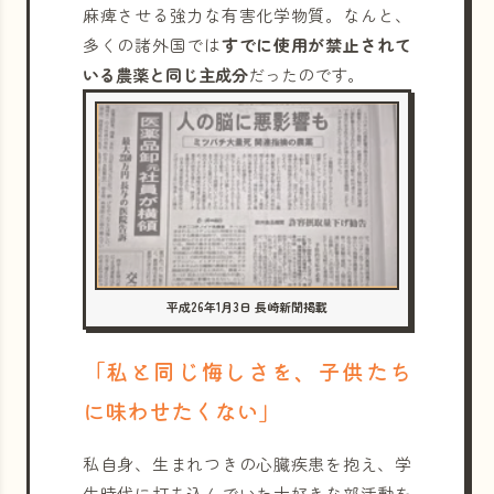
麻痺させる強力な有害化学物質。なんと、
多くの諸外国では
すでに使用が禁止されて
いる農薬と同じ主成分
だったのです。
平成26年1月3日 長崎新聞掲載
「私と同じ悔しさを、子供たち
に味わせたくない」
私自身、生まれつきの心臓疾患を抱え、学
生時代に打ち込んでいた大好きな部活動を