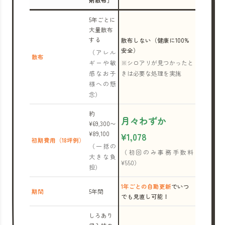
剤散布」
5年ごとに
大量散布
する
散布しない（健康に100%
安全）
（アレル
散布
ギーや敏
※シロアリが見つかったと
感なお子
きは必要な処理を実施
様への懸
念）
約
月々わずか
¥69,300〜
¥89,100
¥1,078
初期費用（18坪例）
（一括の
（初回のみ事務手数料
大きな負
¥550）
担）
1年ごとの自動更新
でいつ
期間
5年間
でも見直し可能！
しろあり