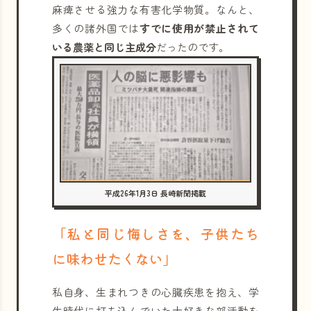
麻痺させる強力な有害化学物質。なんと、
多くの諸外国では
すでに使用が禁止されて
いる農薬と同じ主成分
だったのです。
平成26年1月3日 長崎新聞掲載
「私と同じ悔しさを、子供たち
に味わせたくない」
私自身、生まれつきの心臓疾患を抱え、学
生時代に打ち込んでいた大好きな部活動を