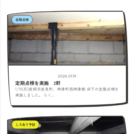
定期点検
2026.01.19
定期点検を実施 2軒
1/19(月)長崎市岩見町、時津町西時津郷 床下の定期点検を
実施しました。 らく...
しろあり予防