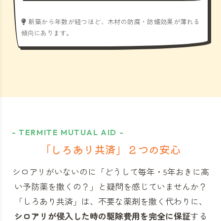
新築から年数が経つほど、木材の防腐・防蟻効果が薄れる
傾向にあります。
- TERMITE MUTUAL AID -
「しろあり共済」
２つの安心
シロアリがいないのに「どうして毎年・5年おきに高
い予防薬を撒くの？」と
疑問を感じていませんか？
「しろあり共済」
は、不要な薬剤を撒く代わりに、
シロアリが侵入した時の駆除費用を完全に保証
する