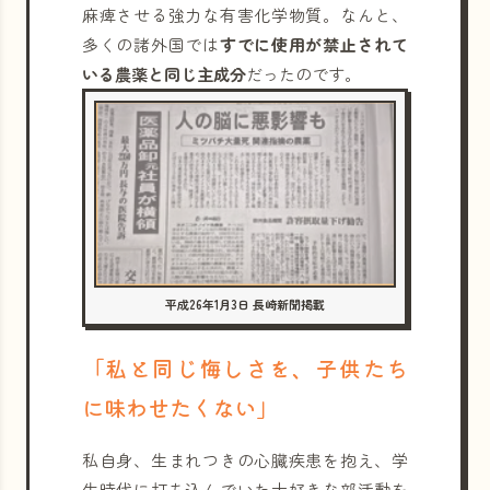
麻痺させる強力な有害化学物質。なんと、
多くの諸外国では
すでに使用が禁止されて
いる農薬と同じ主成分
だったのです。
平成26年1月3日 長崎新聞掲載
「私と同じ悔しさを、子供たち
に味わせたくない」
私自身、生まれつきの心臓疾患を抱え、学
生時代に打ち込んでいた大好きな部活動を