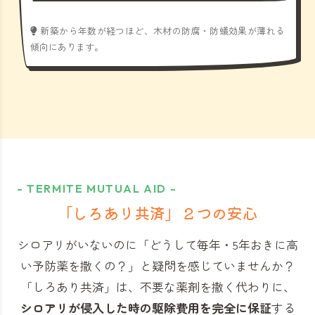
新築から年数が経つほど、木材の防腐・防蟻効果が薄れる
傾向にあります。
- TERMITE MUTUAL AID -
「しろあり共済」
２つの安心
シロアリがいないのに「どうして毎年・5年おきに高
い予防薬を撒くの？」と
疑問を感じていませんか？
「しろあり共済」
は、不要な薬剤を撒く代わりに、
シロアリが侵入した時の駆除費用を完全に保証
する