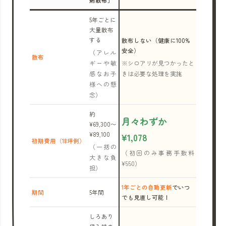
剤散布」
5年ごとに
大量散布
する
散布しない（健康に100%
安全）
（アレル
散布
ギーや敏
※シロアリが見つかったと
感なお子
きは必要な処理を実施
様への懸
念）
約
月々わずか
¥69,300〜
¥89,100
¥1,078
初期費用（18坪例）
（一括の
（初回のみ事務手数料
大きな負
¥550）
担）
1年ごとの自動更新
でいつ
期間
5年間
でも見直し可能！
しろあり