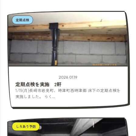
定期点検
2026.01.19
定期点検を実施 2軒
1/19(月)長崎市岩見町、時津町西時津郷 床下の定期点検を
実施しました。 らく...
しろあり予防