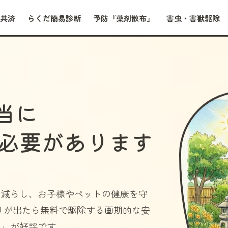
共済
らくだ簡易診断
予防『薬剤散布』
害虫・害獣駆除
当に
必要があります
を減らし、お子様やペットの健康を守
リが出たら無料で駆除する画期的な安
）」
が好評です。