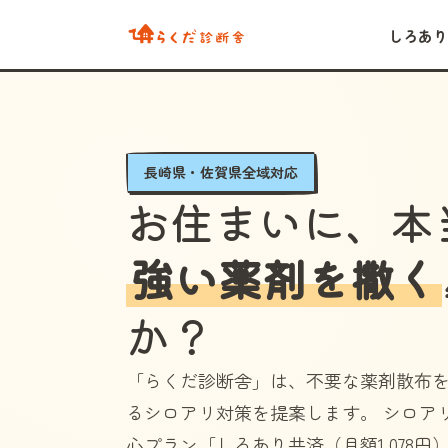
しろあり
長崎県・佐賀県全域対応
お住まいに、本
強い薬剤を撒く
か？
「らくだ診断舎」
は、不要な薬剤散布
るシロアリ対策を提案します。 シロア
心プラン
「しろあり共済（月額1,078円