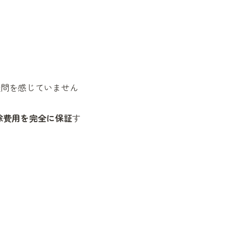
疑問を感じていません
除費用を完全に保証
す