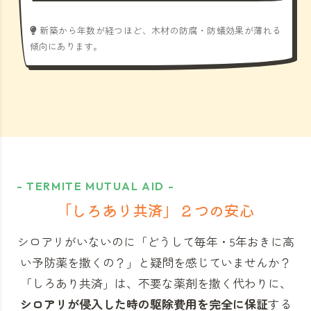
新築から年数が経つほど、木材の防腐・防蟻効果が薄れる
傾向にあります。
- TERMITE MUTUAL AID -
「しろあり共済」
２つの安心
シロアリがいないのに「どうして毎年・5年おきに高
い予防薬を撒くの？」と
疑問を感じていませんか？
「しろあり共済」
は、不要な薬剤を撒く代わりに、
シロアリが侵入した時の駆除費用を完全に保証
する