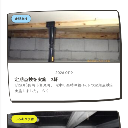
定期点検
2026.01.19
定期点検を実施 2軒
1/19(月)長崎市岩見町、時津町西時津郷 床下の定期点検を
実施しました。 らく...
しろあり予防