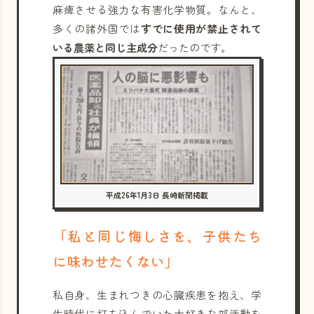
麻痺させる強力な有害化学物質。なんと、
多くの諸外国では
すでに使用が禁止されて
いる農薬と同じ主成分
だったのです。
平成26年1月3日 長崎新聞掲載
「私と同じ悔しさを、子供たち
に味わせたくない」
私自身、生まれつきの心臓疾患を抱え、学
生時代に打ち込んでいた大好きな部活動を