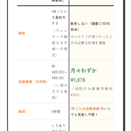
剤散布」
5年ごとに
大量散布
する
散布しない（健康に100%
安全）
（アレル
散布
ギーや敏
※シロアリが見つかったと
感なお子
きは必要な処理を実施
様への懸
念）
約
月々わずか
¥69,300〜
¥89,100
¥1,078
初期費用（18坪例）
（一括の
（初回のみ事務手数料
大きな負
¥550）
担）
1年ごとの自動更新
でいつ
期間
5年間
でも見直し可能！
しろあり