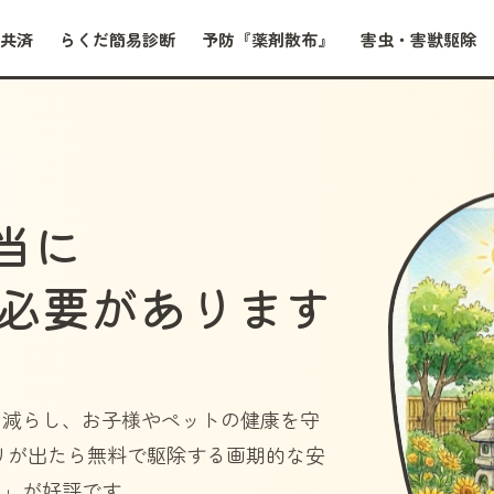
共済
らくだ簡易診断
予防『薬剤散布』
害虫・害獣駆除
当に
必要があります
を減らし、お子様やペットの健康を守
リが出たら無料で駆除する画期的な安
）」
が好評です。