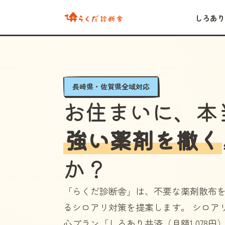
しろあり
長崎県・佐賀県全域対応
お住まいに、本
強い薬剤を撒く
か？
「らくだ診断舎」
は、不要な薬剤散布
るシロアリ対策を提案します。 シロア
心プラン
「しろあり共済（月額1,078円