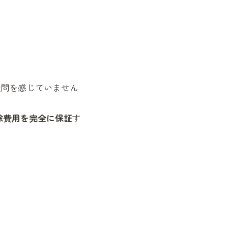
疑問を感じていません
除費用を完全に保証
す