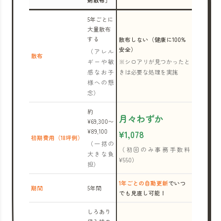
剤散布」
5年ごとに
大量散布
する
散布しない（健康に100%
安全）
（アレル
散布
ギーや敏
※シロアリが見つかったと
感なお子
きは必要な処理を実施
様への懸
念）
約
月々わずか
¥69,300〜
¥89,100
¥1,078
初期費用（18坪例）
（一括の
（初回のみ事務手数料
大きな負
¥550）
担）
1年ごとの自動更新
でいつ
期間
5年間
でも見直し可能！
しろあり