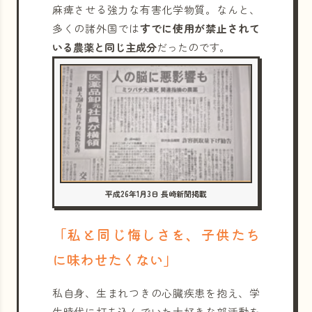
麻痺させる強力な有害化学物質。なんと、
多くの諸外国では
すでに使用が禁止されて
いる農薬と同じ主成分
だったのです。
平成26年1月3日 長崎新聞掲載
「私と同じ悔しさを、子供たち
に味わせたくない」
私自身、生まれつきの心臓疾患を抱え、学
生時代に打ち込んでいた大好きな部活動を