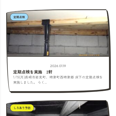
定期点検
2026.01.19
定期点検を実施 2軒
1/19(月)長崎市岩見町、時津町西時津郷 床下の定期点検を
実施しました。 らく...
しろあり予防