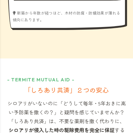
新築から年数が経つほど、木材の防腐・防蟻効果が薄れる
傾向にあります。
- TERMITE MUTUAL AID -
「しろあり共済」
２つの安心
シロアリがいないのに「どうして毎年・5年おきに高
い予防薬を撒くの？」と
疑問を感じていませんか？
「しろあり共済」
は、不要な薬剤を撒く代わりに、
シロアリが侵入した時の駆除費用を完全に保証
する