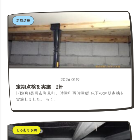
定期点検
2026.01.19
定期点検を実施 2軒
1/19(月)長崎市岩見町、時津町西時津郷 床下の定期点検を
実施しました。 らく...
しろあり予防