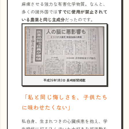
麻痺させる強力な有害化学物質。なんと、
多くの諸外国では
すでに使用が禁止されて
いる農薬と同じ主成分
だったのです。
平成26年1月3日 長崎新聞掲載
「私と同じ悔しさを、子供たち
に味わせたくない」
私自身、生まれつきの心臓疾患を抱え、学
生時代に打ち込んでいた大好きな部活動を