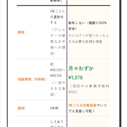
剤散布」
5年ごとに
大量散布
する
散布しない（健康に100%
安全）
（アレル
散布
ギーや敏
※シロアリが見つかったと
感なお子
きは必要な処理を実施
様への懸
念）
約
月々わずか
¥69,300〜
¥89,100
¥1,078
初期費用（18坪例）
（一括の
（初回のみ事務手数料
大きな負
¥550）
担）
1年ごとの自動更新
でいつ
期間
5年間
でも見直し可能！
しろあり