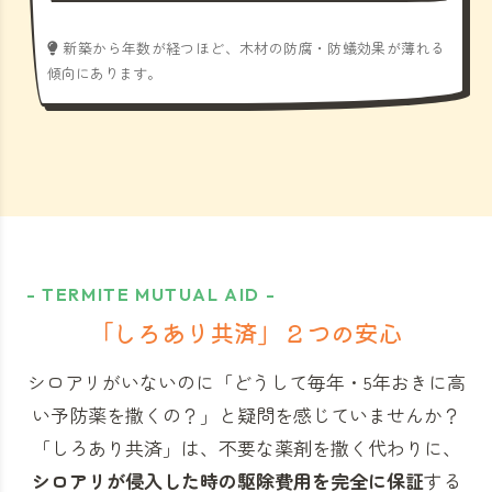
新築から年数が経つほど、木材の防腐・防蟻効果が薄れる
傾向にあります。
- TERMITE MUTUAL AID -
「しろあり共済」
２つの安心
シロアリがいないのに「どうして毎年・5年おきに高
い予防薬を撒くの？」と
疑問を感じていませんか？
「しろあり共済」
は、不要な薬剤を撒く代わりに、
シロアリが侵入した時の駆除費用を完全に保証
する