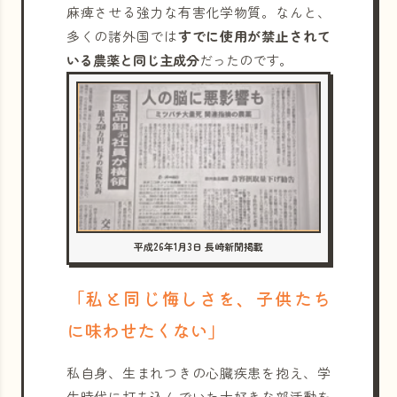
麻痺させる強力な有害化学物質。なんと、
多くの諸外国では
すでに使用が禁止されて
いる農薬と同じ主成分
だったのです。
平成26年1月3日 長崎新聞掲載
「私と同じ悔しさを、子供たち
に味わせたくない」
私自身、生まれつきの心臓疾患を抱え、学
生時代に打ち込んでいた大好きな部活動を