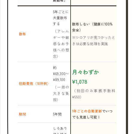
剤散布」
5年ごとに
大量散布
する
散布しない（健康に100%
安全）
（アレル
散布
ギーや敏
※シロアリが見つかったと
感なお子
きは必要な処理を実施
様への懸
念）
約
月々わずか
¥69,300〜
¥89,100
¥1,078
初期費用（18坪例）
（一括の
（初回のみ事務手数料
大きな負
¥550）
担）
1年ごとの自動更新
でいつ
期間
5年間
でも見直し可能！
しろあり