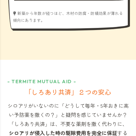
新築から年数が経つほど、木材の防腐・防蟻効果が薄れる
傾向にあります。
- TERMITE MUTUAL AID -
「しろあり共済」
２つの安心
シロアリがいないのに「どうして毎年・5年おきに高
い予防薬を撒くの？」と
疑問を感じていませんか？
「しろあり共済」
は、不要な薬剤を撒く代わりに、
シロアリが侵入した時の駆除費用を完全に保証
する