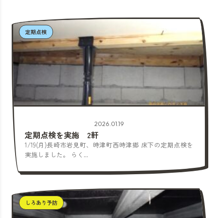
定期点検
2026.01.19
定期点検を実施 2軒
1/19(月)長崎市岩見町、時津町西時津郷 床下の定期点検を
実施しました。 らく...
しろあり予防