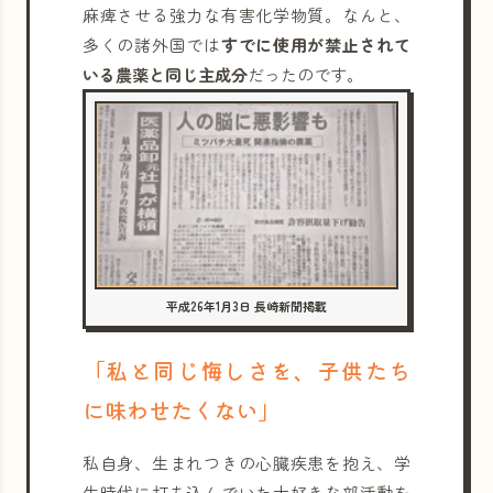
麻痺させる強力な有害化学物質。なんと、
多くの諸外国では
すでに使用が禁止されて
いる農薬と同じ主成分
だったのです。
平成26年1月3日 長崎新聞掲載
「私と同じ悔しさを、子供たち
に味わせたくない」
私自身、生まれつきの心臓疾患を抱え、学
生時代に打ち込んでいた大好きな部活動を