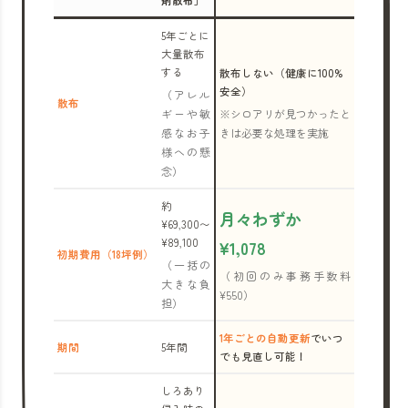
剤散布」
5年ごとに
大量散布
する
散布しない（健康に100%
安全）
（アレル
散布
ギーや敏
※シロアリが見つかったと
感なお子
きは必要な処理を実施
様への懸
念）
約
月々わずか
¥69,300〜
¥89,100
¥1,078
初期費用（18坪例）
（一括の
（初回のみ事務手数料
大きな負
¥550）
担）
1年ごとの自動更新
でいつ
期間
5年間
でも見直し可能！
しろあり