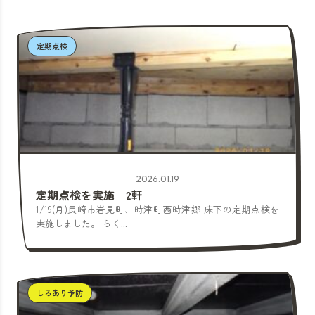
定期点検
2026.01.19
定期点検を実施 2軒
1/19(月)長崎市岩見町、時津町西時津郷 床下の定期点検を
実施しました。 らく...
しろあり予防