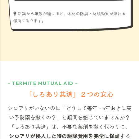
新築から年数が経つほど、木材の防腐・防蟻効果が薄れる
傾向にあります。
- TERMITE MUTUAL AID -
「しろあり共済」
２つの安心
シロアリがいないのに「どうして毎年・5年おきに高
い予防薬を撒くの？」と
疑問を感じていませんか？
「しろあり共済」
は、不要な薬剤を撒く代わりに、
シロアリが侵入した時の駆除費用を完全に保証
する