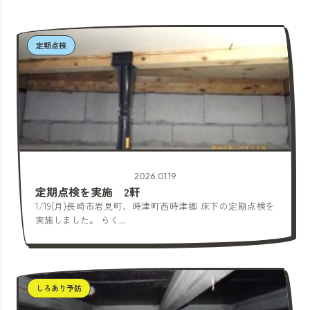
定期点検
2026.01.19
定期点検を実施 2軒
1/19(月)長崎市岩見町、時津町西時津郷 床下の定期点検を
実施しました。 らく...
しろあり予防