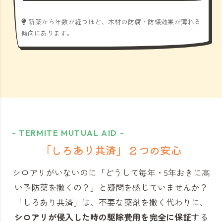
新築から年数が経つほど、木材の防腐・防蟻効果が薄れる
傾向にあります。
- TERMITE MUTUAL AID -
「しろあり共済」
２つの安心
シロアリがいないのに「どうして毎年・5年おきに高
い予防薬を撒くの？」と
疑問を感じていませんか？
「しろあり共済」
は、不要な薬剤を撒く代わりに、
シロアリが侵入した時の駆除費用を完全に保証
する