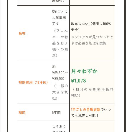
剤散布」
5年ごとに
大量散布
する
散布しない（健康に100%
安全）
（アレル
散布
ギーや敏
※シロアリが見つかったと
感なお子
きは必要な処理を実施
様への懸
念）
約
月々わずか
¥69,300〜
¥89,100
¥1,078
初期費用（18坪例）
（一括の
（初回のみ事務手数料
大きな負
¥550）
担）
1年ごとの自動更新
でいつ
期間
5年間
でも見直し可能！
しろあり