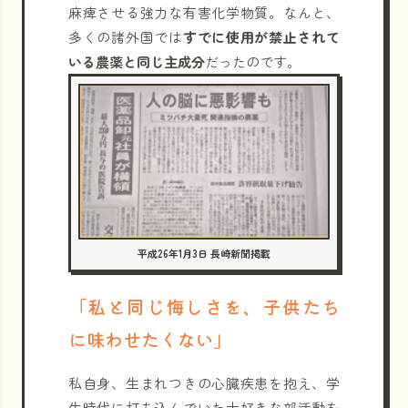
麻痺させる強力な有害化学物質。なんと、
多くの諸外国では
すでに使用が禁止されて
いる農薬と同じ主成分
だったのです。
平成26年1月3日 長崎新聞掲載
「私と同じ悔しさを、子供たち
に味わせたくない」
私自身、生まれつきの心臓疾患を抱え、学
生時代に打ち込んでいた大好きな部活動を