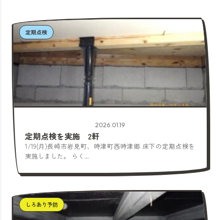
定期点検
2026.01.19
定期点検を実施 2軒
1/19(月)長崎市岩見町、時津町西時津郷 床下の定期点検を
実施しました。 らく...
しろあり予防