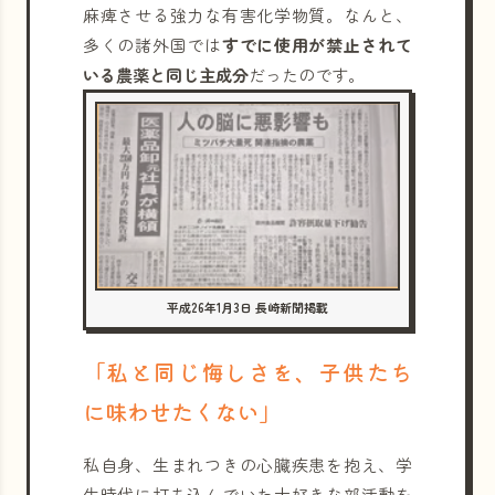
麻痺させる強力な有害化学物質。なんと、
多くの諸外国では
すでに使用が禁止されて
いる農薬と同じ主成分
だったのです。
平成26年1月3日 長崎新聞掲載
「私と同じ悔しさを、子供たち
に味わせたくない」
私自身、生まれつきの心臓疾患を抱え、学
生時代に打ち込んでいた大好きな部活動を