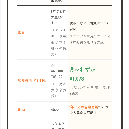
剤散布」
5年ごとに
大量散布
する
散布しない（健康に100%
安全）
（アレル
散布
ギーや敏
※シロアリが見つかったと
感なお子
きは必要な処理を実施
様への懸
念）
約
月々わずか
¥69,300〜
¥89,100
¥1,078
初期費用（18坪例）
（一括の
（初回のみ事務手数料
大きな負
¥550）
担）
1年ごとの自動更新
でいつ
期間
5年間
でも見直し可能！
しろあり