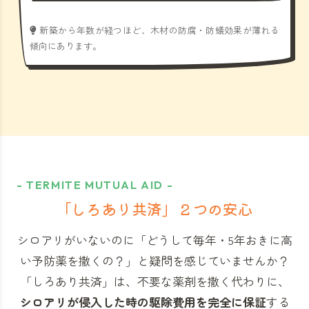
新築から年数が経つほど、木材の防腐・防蟻効果が薄れる
傾向にあります。
- TERMITE MUTUAL AID -
「しろあり共済」
２つの安心
シロアリがいないのに「どうして毎年・5年おきに高
い予防薬を撒くの？」と
疑問を感じていませんか？
「しろあり共済」
は、不要な薬剤を撒く代わりに、
シロアリが侵入した時の駆除費用を完全に保証
する