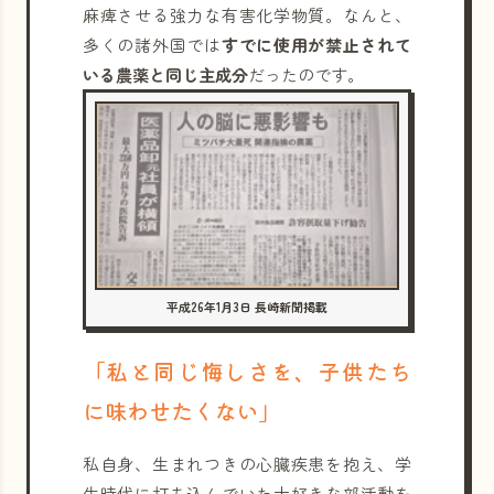
麻痺させる強力な有害化学物質。なんと、
多くの諸外国では
すでに使用が禁止されて
いる農薬と同じ主成分
だったのです。
平成26年1月3日 長崎新聞掲載
「私と同じ悔しさを、子供たち
に味わせたくない」
私自身、生まれつきの心臓疾患を抱え、学
生時代に打ち込んでいた大好きな部活動を