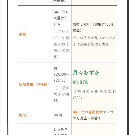
剤散布」
5年ごとに
大量散布
する
散布しない（健康に100%
安全）
（アレル
散布
ギーや敏
※シロアリが見つかったと
感なお子
きは必要な処理を実施
様への懸
念）
約
月々わずか
¥69,300〜
¥89,100
¥1,078
初期費用（18坪例）
（一括の
（初回のみ事務手数料
大きな負
¥550）
担）
1年ごとの自動更新
でいつ
期間
5年間
でも見直し可能！
しろあり