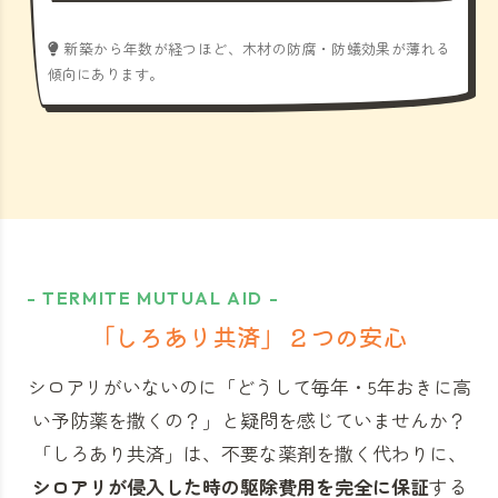
新築から年数が経つほど、木材の防腐・防蟻効果が薄れる
傾向にあります。
- TERMITE MUTUAL AID -
「しろあり共済」
２つの安心
シロアリがいないのに「どうして毎年・5年おきに高
い予防薬を撒くの？」と
疑問を感じていませんか？
「しろあり共済」
は、不要な薬剤を撒く代わりに、
シロアリが侵入した時の駆除費用を完全に保証
する