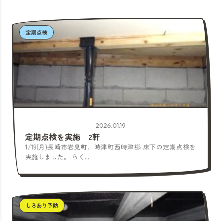
定期点検
2026.01.19
定期点検を実施 2軒
1/19(月)長崎市岩見町、時津町西時津郷 床下の定期点検を
実施しました。 らく...
しろあり予防