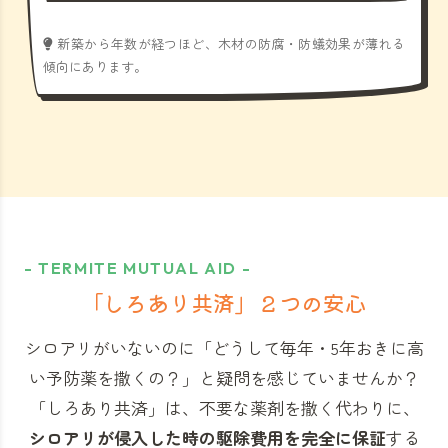
新築から年数が経つほど、木材の防腐・防蟻効果が薄れる
傾向にあります。
- TERMITE MUTUAL AID -
「しろあり共済」
２つの安心
シロアリがいないのに「どうして毎年・5年おきに高
い予防薬を撒くの？」と
疑問を感じていませんか？
「しろあり共済」
は、不要な薬剤を撒く代わりに、
シロアリが侵入した時の駆除費用を完全に保証
する