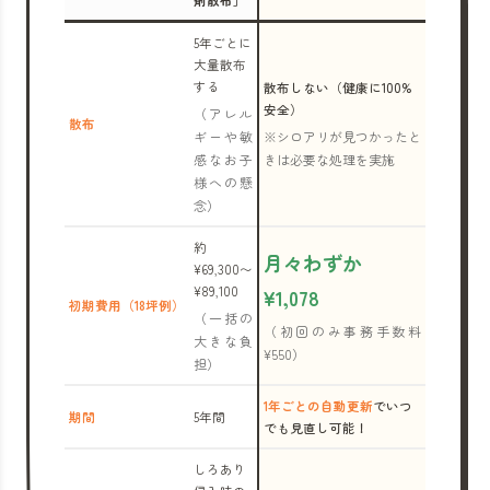
剤散布」
5年ごとに
大量散布
する
散布しない（健康に100%
安全）
（アレル
散布
ギーや敏
※シロアリが見つかったと
感なお子
きは必要な処理を実施
様への懸
念）
約
月々わずか
¥69,300〜
¥89,100
¥1,078
初期費用（18坪例）
（一括の
（初回のみ事務手数料
大きな負
¥550）
担）
1年ごとの自動更新
でいつ
期間
5年間
でも見直し可能！
しろあり