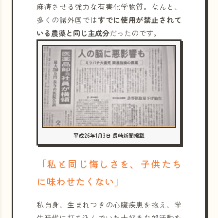
麻痺させる強力な有害化学物質。なんと、
多くの諸外国では
すでに使用が禁止されて
いる農薬と同じ主成分
だったのです。
平成26年1月3日 長崎新聞掲載
「私と同じ悔しさを、子供たち
に味わせたくない」
私自身、生まれつきの心臓疾患を抱え、学
生時代に打ち込んでいた大好きな部活動を