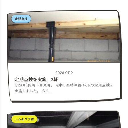
定期点検
2026.01.19
定期点検を実施 2軒
1/19(月)長崎市岩見町、時津町西時津郷 床下の定期点検を
実施しました。 らく...
しろあり予防