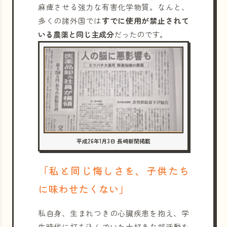
麻痺させる強力な有害化学物質。なんと、
多くの諸外国では
すでに使用が禁止されて
いる農薬と同じ主成分
だったのです。
平成26年1月3日 長崎新聞掲載
「私と同じ悔しさを、子供たち
に味わせたくない」
私自身、生まれつきの心臓疾患を抱え、学
生時代に打ち込んでいた大好きな部活動を