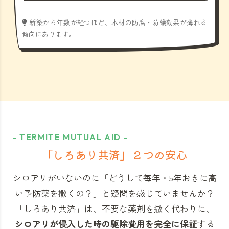
新築から年数が経つほど、木材の防腐・防蟻効果が薄れる
傾向にあります。
- TERMITE MUTUAL AID -
「しろあり共済」
２つの安心
シロアリがいないのに「どうして毎年・5年おきに高
い予防薬を撒くの？」と
疑問を感じていませんか？
「しろあり共済」
は、不要な薬剤を撒く代わりに、
シロアリが侵入した時の駆除費用を完全に保証
する