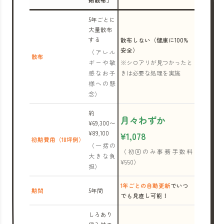
剤散布」
5年ごとに
大量散布
する
散布しない（健康に100%
安全）
（アレル
散布
ギーや敏
※シロアリが見つかったと
感なお子
きは必要な処理を実施
様への懸
念）
約
月々わずか
¥69,300〜
¥89,100
¥1,078
初期費用（18坪例）
（一括の
（初回のみ事務手数料
大きな負
¥550）
担）
1年ごとの自動更新
でいつ
期間
5年間
でも見直し可能！
しろあり