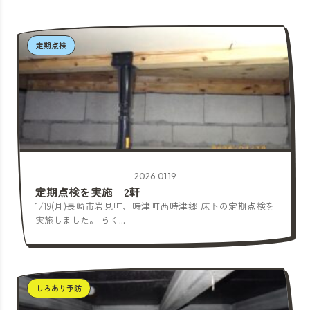
定期点検
2026.01.19
定期点検を実施 2軒
1/19(月)長崎市岩見町、時津町西時津郷 床下の定期点検を
実施しました。 らく...
しろあり予防