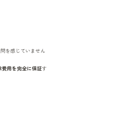
疑問を感じていません
除費用を完全に保証
す