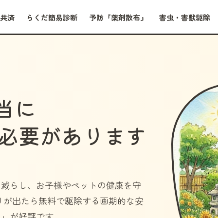
共済
らくだ簡易診断
予防『薬剤散布』
害虫・害獣駆除
当に
必要があります
を減らし、お子様やペットの健康を守
リが出たら無料で駆除する画期的な安
）」
が好評です。