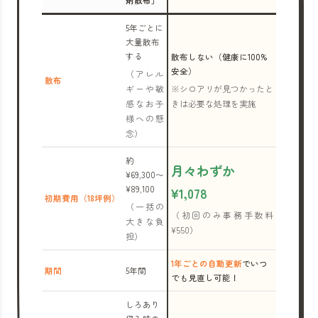
剤散布」
5年ごとに
大量散布
する
散布しない（健康に100%
安全）
（アレル
散布
ギーや敏
※シロアリが見つかったと
感なお子
きは必要な処理を実施
様への懸
念）
約
月々わずか
¥69,300〜
¥89,100
¥1,078
初期費用（18坪例）
（一括の
（初回のみ事務手数料
大きな負
¥550）
担）
1年ごとの自動更新
でいつ
期間
5年間
でも見直し可能！
しろあり