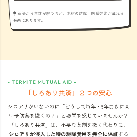
新築から年数が経つほど、木材の防腐・防蟻効果が薄れる
傾向にあります。
- TERMITE MUTUAL AID -
「しろあり共済」
２つの安心
シロアリがいないのに「どうして毎年・5年おきに高
い予防薬を撒くの？」と
疑問を感じていませんか？
「しろあり共済」
は、不要な薬剤を撒く代わりに、
シロアリが侵入した時の駆除費用を完全に保証
する