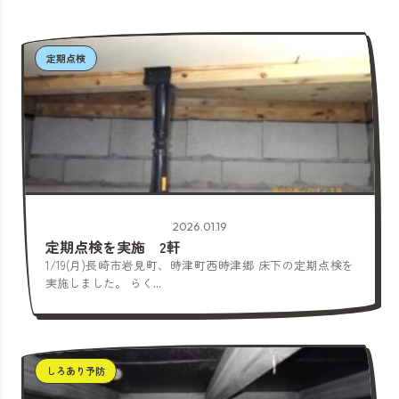
定期点検
2026.01.19
定期点検を実施 2軒
1/19(月)長崎市岩見町、時津町西時津郷 床下の定期点検を
実施しました。 らく...
しろあり予防