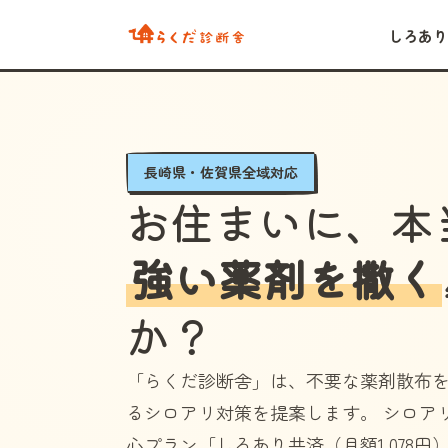
しろあり
長崎県・佐賀県全域対応
お住まいに、本
強い薬剤を撒く
か？
「らくだ診断舎」
は、不要な薬剤散布
るシロアリ対策を提案します。 シロア
心プラン
「しろあり共済（月額1,078円