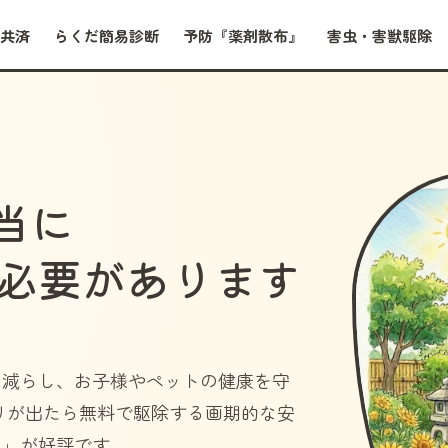
共済
らくだ簡易診断
予防『薬剤散布』
害虫・害獣駆除
当に
必要があります
を減らし、お子様やペットの健康を守
リが出たら無料で駆除する画期的な安
）」
が好評です。