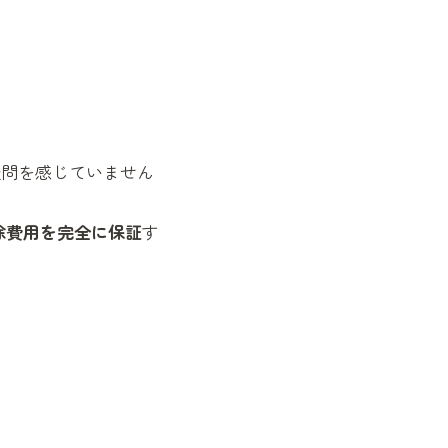
疑問を感じていません
除費用を完全に保証
す