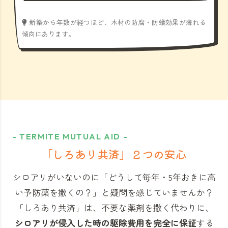
新築から年数が経つほど、木材の防腐・防蟻効果が薄れる
傾向にあります。
- TERMITE MUTUAL AID -
「しろあり共済」
２つの安心
シロアリがいないのに「どうして毎年・5年おきに高
い予防薬を撒くの？」と
疑問を感じていませんか？
「しろあり共済」
は、不要な薬剤を撒く代わりに、
シロアリが侵入した時の駆除費用を完全に保証
する