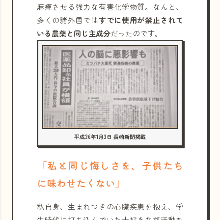
麻痺させる強力な有害化学物質。なんと、
多くの諸外国では
すでに使用が禁止されて
いる農薬と同じ主成分
だったのです。
平成26年1月3日 長崎新聞掲載
「私と同じ悔しさを、子供たち
に味わせたくない」
私自身、生まれつきの心臓疾患を抱え、学
生時代に打ち込んでいた大好きな部活動を