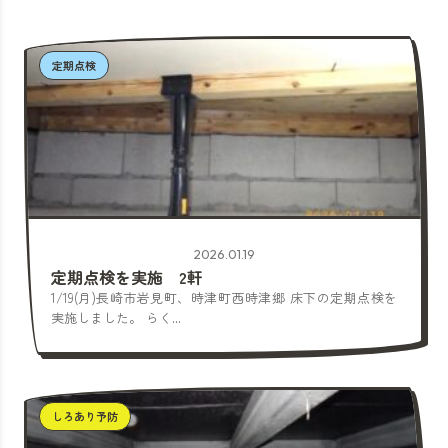
定期点検
2026.01.19
定期点検を実施 2軒
1/19(月)長崎市岩見町、時津町西時津郷 床下の定期点検を
実施しました。 らく...
しろあり予防