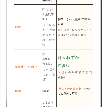
剤散布」
5年ごとに
大量散布
する
散布しない（健康に100%
安全）
（アレル
散布
ギーや敏
※シロアリが見つかったと
感なお子
きは必要な処理を実施
様への懸
念）
約
月々わずか
¥69,300〜
¥89,100
¥1,078
初期費用（18坪例）
（一括の
（初回のみ事務手数料
大きな負
¥550）
担）
1年ごとの自動更新
でいつ
期間
5年間
でも見直し可能！
しろあり