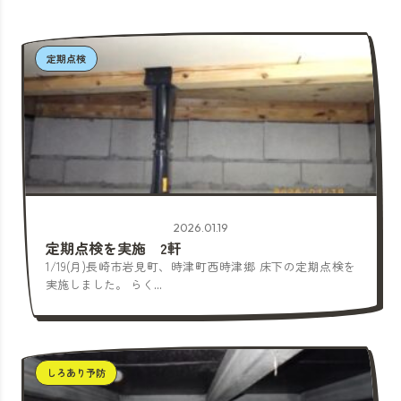
定期点検
2026.01.19
定期点検を実施 2軒
1/19(月)長崎市岩見町、時津町西時津郷 床下の定期点検を
実施しました。 らく...
しろあり予防