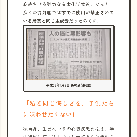
麻痺させる強力な有害化学物質。なんと、
多くの諸外国では
すでに使用が禁止されて
いる農薬と同じ主成分
だったのです。
平成26年1月3日 長崎新聞掲載
「私と同じ悔しさを、子供たち
に味わせたくない」
私自身、生まれつきの心臓疾患を抱え、学
生時代に打ち込んでいた大好きな部活動を