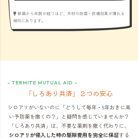
新築から年数が経つほど、木材の防腐・防蟻効果が薄れる
傾向にあります。
- TERMITE MUTUAL AID -
「しろあり共済」
２つの安心
シロアリがいないのに「どうして毎年・5年おきに高
い予防薬を撒くの？」と
疑問を感じていませんか？
「しろあり共済」
は、不要な薬剤を撒く代わりに、
シロアリが侵入した時の駆除費用を完全に保証
する