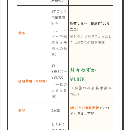
剤散布」
5年ごとに
大量散布
する
散布しない（健康に100%
安全）
（アレル
散布
ギーや敏
※シロアリが見つかったと
感なお子
きは必要な処理を実施
様への懸
念）
約
月々わずか
¥69,300〜
¥89,100
¥1,078
初期費用（18坪例）
（一括の
（初回のみ事務手数料
大きな負
¥550）
担）
1年ごとの自動更新
でいつ
期間
5年間
でも見直し可能！
しろあり