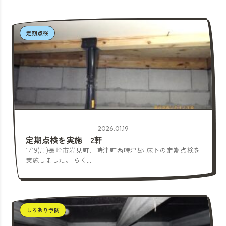
定期点検
2026.01.19
定期点検を実施 2軒
1/19(月)長崎市岩見町、時津町西時津郷 床下の定期点検を
実施しました。 らく...
しろあり予防