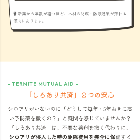
新築から年数が経つほど、木材の防腐・防蟻効果が薄れる
傾向にあります。
- TERMITE MUTUAL AID -
「しろあり共済」
２つの安心
シロアリがいないのに「どうして毎年・5年おきに高
い予防薬を撒くの？」と
疑問を感じていませんか？
「しろあり共済」
は、不要な薬剤を撒く代わりに、
シロアリが侵入した時の駆除費用を完全に保証
する