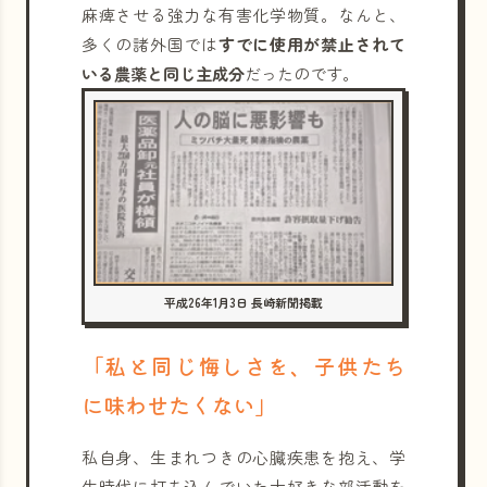
麻痺させる強力な有害化学物質。なんと、
多くの諸外国では
すでに使用が禁止されて
いる農薬と同じ主成分
だったのです。
平成26年1月3日 長崎新聞掲載
「私と同じ悔しさを、子供たち
に味わせたくない」
私自身、生まれつきの心臓疾患を抱え、学
生時代に打ち込んでいた大好きな部活動を