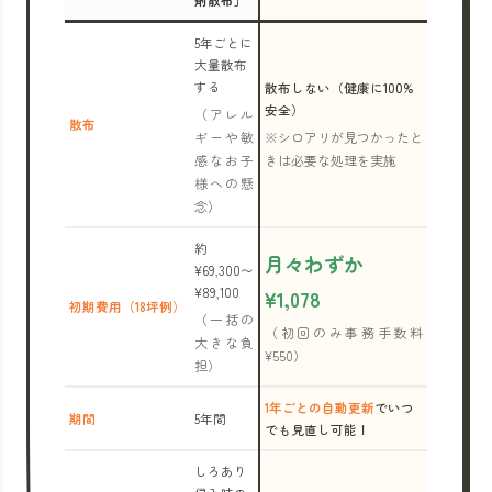
剤散布」
5年ごとに
大量散布
する
散布しない（健康に100%
安全）
（アレル
散布
ギーや敏
※シロアリが見つかったと
感なお子
きは必要な処理を実施
様への懸
念）
約
月々わずか
¥69,300〜
¥89,100
¥1,078
初期費用（18坪例）
（一括の
（初回のみ事務手数料
大きな負
¥550）
担）
1年ごとの自動更新
でいつ
期間
5年間
でも見直し可能！
しろあり