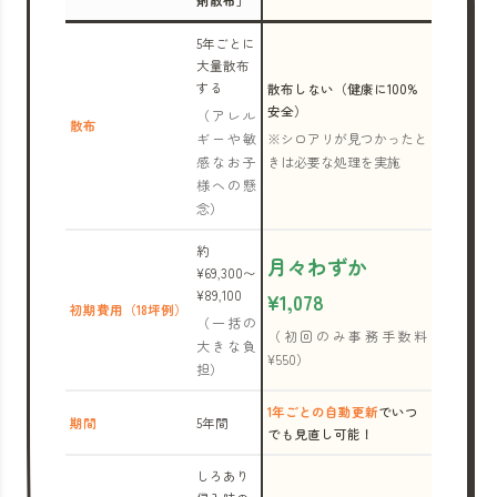
剤散布」
5年ごとに
大量散布
する
散布しない（健康に100%
安全）
（アレル
散布
ギーや敏
※シロアリが見つかったと
感なお子
きは必要な処理を実施
様への懸
念）
約
月々わずか
¥69,300〜
¥89,100
¥1,078
初期費用（18坪例）
（一括の
（初回のみ事務手数料
大きな負
¥550）
担）
1年ごとの自動更新
でいつ
期間
5年間
でも見直し可能！
しろあり