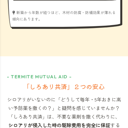
新築から年数が経つほど、木材の防腐・防蟻効果が薄れる
傾向にあります。
- TERMITE MUTUAL AID -
「しろあり共済」
２つの安心
シロアリがいないのに「どうして毎年・5年おきに高
い予防薬を撒くの？」と
疑問を感じていませんか？
「しろあり共済」
は、不要な薬剤を撒く代わりに、
シロアリが侵入した時の駆除費用を完全に保証
する