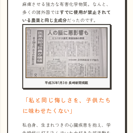
麻痺させる強力な有害化学物質。なんと、
多くの諸外国では
すでに使用が禁止されて
いる農薬と同じ主成分
だったのです。
平成26年1月3日 長崎新聞掲載
「私と同じ悔しさを、子供たち
に味わせたくない」
私自身、生まれつきの心臓疾患を抱え、学
生時代に打ち込んでいた大好きな部活動を