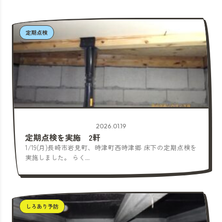
定期点検
2026.01.19
定期点検を実施 2軒
1/19(月)長崎市岩見町、時津町西時津郷 床下の定期点検を
実施しました。 らく...
しろあり予防