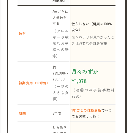
剤散布」
5年ごとに
大量散布
する
散布しない（健康に100%
安全）
（アレル
散布
ギーや敏
※シロアリが見つかったと
感なお子
きは必要な処理を実施
様への懸
念）
約
月々わずか
¥69,300〜
¥89,100
¥1,078
初期費用（18坪例）
（一括の
（初回のみ事務手数料
大きな負
¥550）
担）
1年ごとの自動更新
でいつ
期間
5年間
でも見直し可能！
しろあり