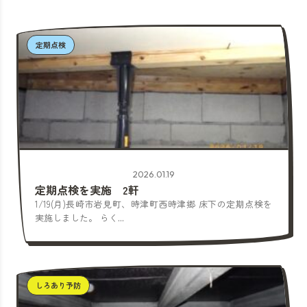
定期点検
2026.01.19
定期点検を実施 2軒
1/19(月)長崎市岩見町、時津町西時津郷 床下の定期点検を
実施しました。 らく...
しろあり予防