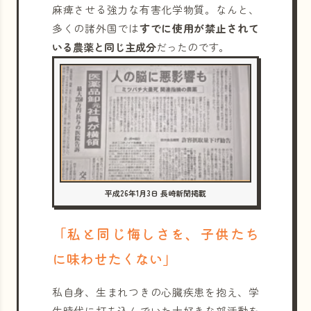
麻痺させる強力な有害化学物質。なんと、
多くの諸外国では
すでに使用が禁止されて
いる農薬と同じ主成分
だったのです。
平成26年1月3日 長崎新聞掲載
「私と同じ悔しさを、子供たち
に味わせたくない」
私自身、生まれつきの心臓疾患を抱え、学
生時代に打ち込んでいた大好きな部活動を