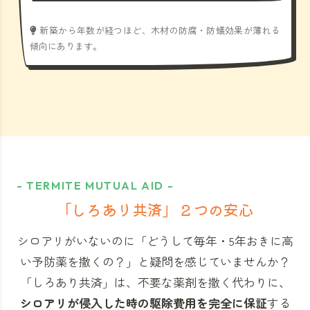
新築から年数が経つほど、木材の防腐・防蟻効果が薄れる
傾向にあります。
- TERMITE MUTUAL AID -
「しろあり共済」
２つの安心
シロアリがいないのに「どうして毎年・5年おきに高
い予防薬を撒くの？」と
疑問を感じていませんか？
「しろあり共済」
は、不要な薬剤を撒く代わりに、
シロアリが侵入した時の駆除費用を完全に保証
する