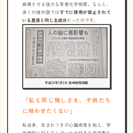
麻痺させる強力な有害化学物質。なんと、
多くの諸外国では
すでに使用が禁止されて
いる農薬と同じ主成分
だったのです。
平成26年1月3日 長崎新聞掲載
「私と同じ悔しさを、子供たち
に味わせたくない」
私自身、生まれつきの心臓疾患を抱え、学
生時代に打ち込んでいた大好きな部活動を