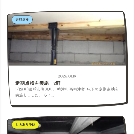
定期点検
2026.01.19
定期点検を実施 2軒
1/19(月)長崎市岩見町、時津町西時津郷 床下の定期点検を
実施しました。 らく...
しろあり予防