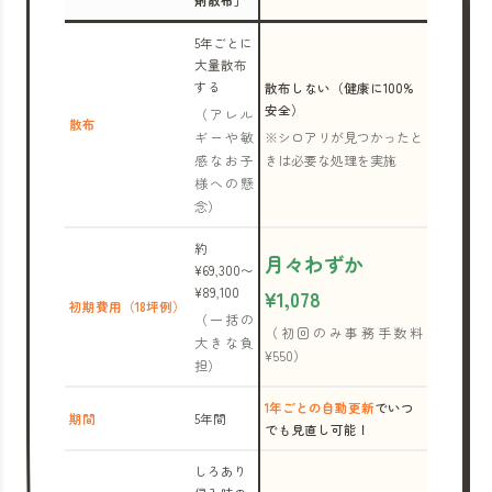
剤散布」
5年ごとに
大量散布
する
散布しない（健康に100%
安全）
（アレル
散布
ギーや敏
※シロアリが見つかったと
感なお子
きは必要な処理を実施
様への懸
念）
約
月々わずか
¥69,300〜
¥89,100
¥1,078
初期費用（18坪例）
（一括の
（初回のみ事務手数料
大きな負
¥550）
担）
1年ごとの自動更新
でいつ
期間
5年間
でも見直し可能！
しろあり