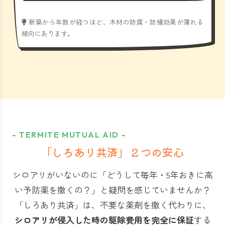
新築から年数が経つほど、木材の防腐・防蟻効果が薄れる
傾向にあります。
- TERMITE MUTUAL AID -
「しろあり共済」
２つの安心
シロアリがいないのに「どうして毎年・5年おきに高
い予防薬を撒くの？」と
疑問を感じていませんか？
「しろあり共済」
は、不要な薬剤を撒く代わりに、
シロアリが侵入した時の駆除費用を完全に保証
する