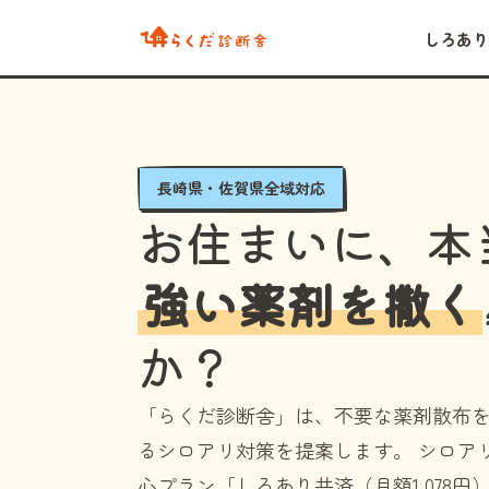
しろあり
長崎県・佐賀県全域対応
お住まいに、本
強い薬剤を撒く
か？
「らくだ診断舎」
は、不要な薬剤散布
るシロアリ対策を提案します。 シロア
心プラン
「しろあり共済（月額1,078円