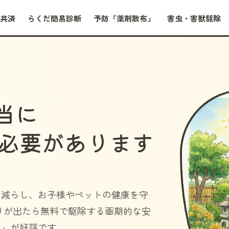
共済
らくだ簡易診断
予防『薬剤散布』
害虫・害獣駆除
当に
必要があります
を減らし、お子様やペットの健康を守
リが出たら無料で駆除する画期的な安
）」
が好評です。