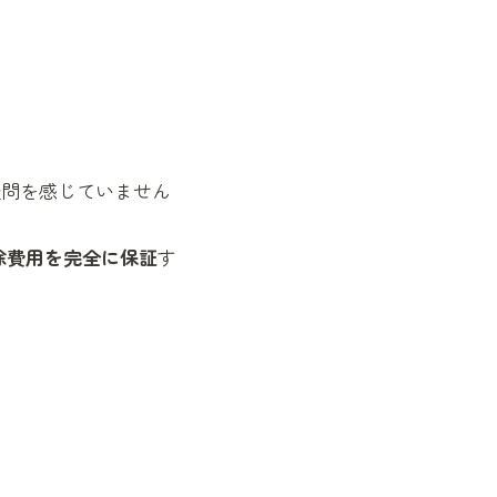
疑問を感じていません
除費用を完全に保証
す