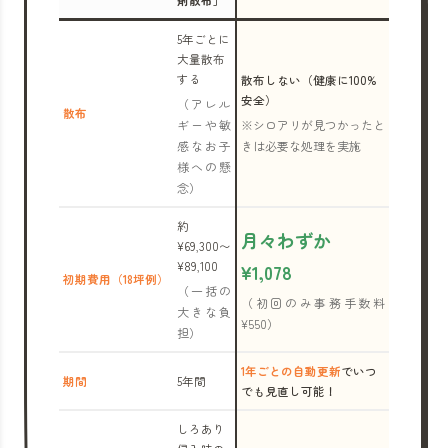
剤散布」
5年ごとに
大量散布
する
散布しない（健康に100%
安全）
（アレル
散布
ギーや敏
※シロアリが見つかったと
感なお子
きは必要な処理を実施
様への懸
念）
約
月々わずか
¥69,300〜
¥89,100
¥1,078
初期費用（18坪例）
（一括の
（初回のみ事務手数料
大きな負
¥550）
担）
1年ごとの自動更新
でいつ
期間
5年間
でも見直し可能！
しろあり