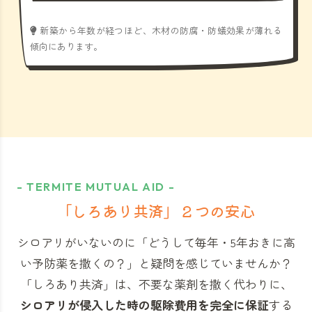
新築から年数が経つほど、木材の防腐・防蟻効果が薄れる
傾向にあります。
- TERMITE MUTUAL AID -
「しろあり共済」
２つの安心
シロアリがいないのに「どうして毎年・5年おきに高
い予防薬を撒くの？」と
疑問を感じていませんか？
「しろあり共済」
は、不要な薬剤を撒く代わりに、
シロアリが侵入した時の駆除費用を完全に保証
する