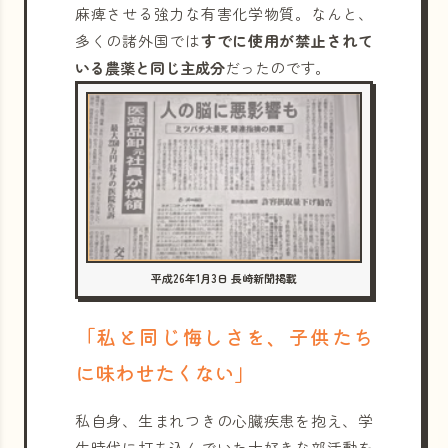
麻痺させる強力な有害化学物質。なんと、
多くの諸外国では
すでに使用が禁止されて
いる農薬と同じ主成分
だったのです。
平成26年1月3日 長崎新聞掲載
「私と同じ悔しさを、子供たち
に味わせたくない」
私自身、生まれつきの心臓疾患を抱え、学
生時代に打ち込んでいた大好きな部活動を