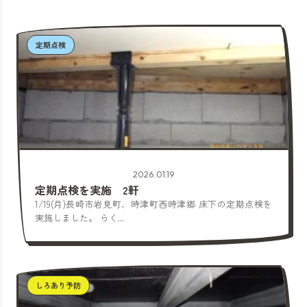
定期点検
2026.01.19
定期点検を実施 2軒
1/19(月)長崎市岩見町、時津町西時津郷 床下の定期点検を
実施しました。 らく...
しろあり予防